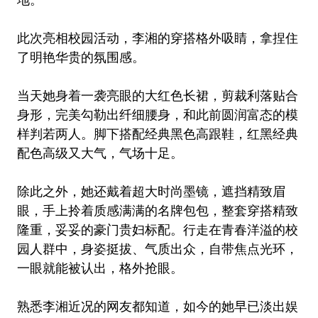
此次亮相校园活动，李湘的穿搭格外吸睛，拿捏住
了明艳华贵的氛围感。
当天她身着一袭亮眼的大红色长裙，剪裁利落贴合
身形，完美勾勒出纤细腰身，和此前圆润富态的模
样判若两人。脚下搭配经典黑色高跟鞋，红黑经典
配色高级又大气，气场十足。
除此之外，她还戴着超大时尚墨镜，遮挡精致眉
眼，手上拎着质感满满的名牌包包，整套穿搭精致
隆重，妥妥的豪门贵妇标配。行走在青春洋溢的校
园人群中，身姿挺拔、气质出众，自带焦点光环，
一眼就能被认出，格外抢眼。
熟悉李湘近况的网友都知道，如今的她早已淡出娱