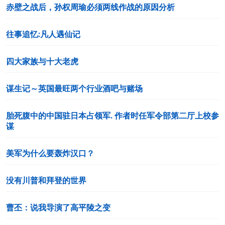
赤壁之战后，孙权周瑜必须两线作战的原因分析
往事追忆:凡人遇仙记
四大家族与十大老虎
谋生记～英国最旺两个行业酒吧与赌场
胎死腹中的中国驻日本占领军. 作者时任军令部第二厅上校参
谋
美军为什么要轰炸汉口？
没有川普和拜登的世界
曹丕：说我导演了高平陵之变