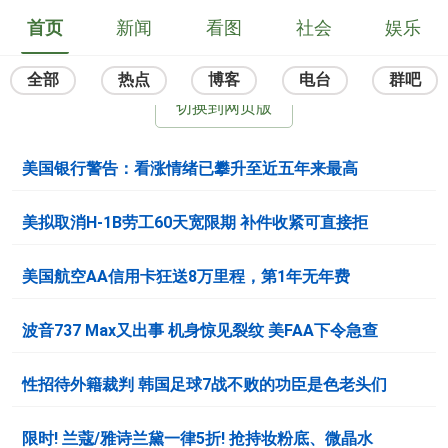
首页
新闻
看图
社会
娱乐
全部
热点
博客
电台
群吧
切换到网页版
美国银行警告：看涨情绪已攀升至近五年来最高
美拟取消H-1B劳工60天宽限期 补件收紧可直接拒
美国航空AA信用卡狂送8万里程，第1年无年费
波音737 Max又出事 机身惊见裂纹 美FAA下令急查
性招待外籍裁判 韩国足球7战不败的功臣是色老头们
限时! 兰蔻/雅诗兰黛一律5折! 抢持妆粉底、微晶水