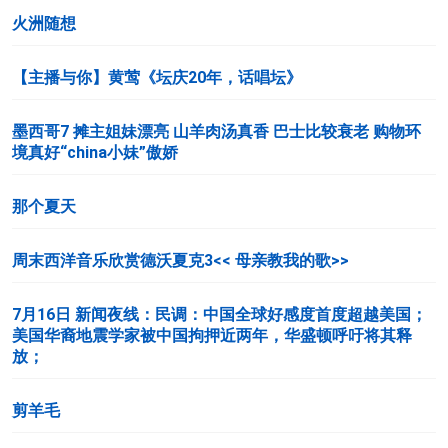
火洲随想
【主播与你】黄莺《坛庆20年，话唱坛》
墨西哥7 摊主姐妹漂亮 山羊肉汤真香 巴士比较衰老 购物环
境真好“china小妹”傲娇
那个夏天
周末西洋音乐欣赏德沃夏克3<< 母亲教我的歌>>
7月16日 新闻夜线：民调：中国全球好感度首度超越美国；
美国华裔地震学家被中国拘押近两年，华盛顿呼吁将其释
放；
剪羊毛