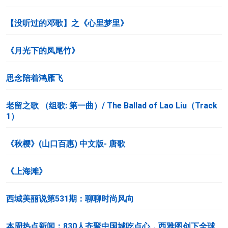
【没听过的邓歌】之《心里梦里》
《月光下的凤尾竹》
思念陪着鸿雁飞
老留之歌 （组歌: 第一曲）/ The Ballad of Lao Liu（Track
1）
《秋樱》(山口百惠) 中文版- 唐歌
《上海滩》
西城美丽说第531期：聊聊时尚风向
本周热点新闻：830人齐聚中国城吃点心，西雅图创下全球