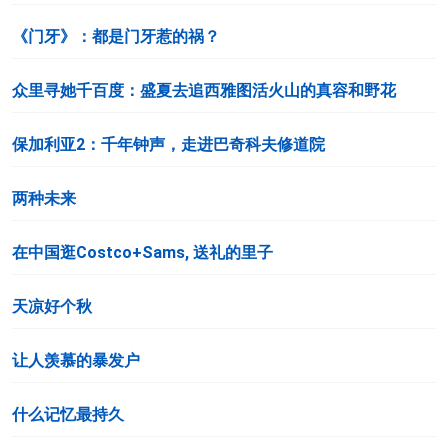
《门牙》：都是门牙惹的祸？
众里寻她千百度：盛夏去追西雅图活火山的真容和野花
保加利亚2：千年钟声，走进巴奇科夫修道院
两种未来
在中国逛Costco+Sams, 送礼的里子
天凉好个秋
让人羡慕的暴发户
什么记忆最持久