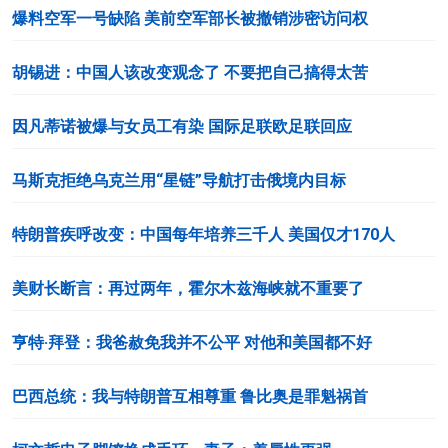
爆料空军一号缺陷 美前空军部长被撤销涉密访问权
胡锡进：中国人该改变观念了 不要把自己搞得太苦
因凡蒂诺被爆与女员工有染 国际足联欧足联回应
马斯克拒绝乌克兰用“星链”导航打击俄境内目标
特朗普疾呼改变：中国每年培养三千人 美国仅才170人
美财长断言：再过两年，霍尔木兹海峡就不重要了
亨特·拜登：我爸赦免我并不公平 对他和美国都不好
巴西总统：我与特朗普互相尊重 鲁比奥是罪魁祸首