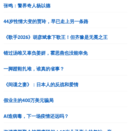
张鸣：警界奇人杨以德
44岁性情大变的贾玲，早已走上另一条路
《歌手2026》胡彦斌拿下歌王！但齐豫是无冕之王
错过汤唯又辜负姜妍，霍思燕也没能幸免
一脚蹬鞋扎堆，谁真的省事？
《间谍之妻》：日本人的反战和爱情
假业主的400万美元骗局
AI造病毒，下一场疫情还远吗？