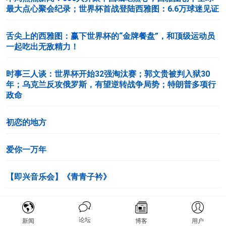
最大点心聚会纪录；世界杯首战登陆西雅图：6.6万球迷见证
舌尖上的西雅图：赢下世界杯的“金牌餐盘”，和顶级运动员
一起吃出无敌精力！
时事三人谈：世界杯开始32强淘汰赛；郭文贵被判入狱30
年；乌克兰反攻俄罗斯，有望逆转战争局势；特朗普多项行
政命
初恋的地方
爱你一万年
【即兴音乐会】《青青子衿》
《C大调第三钢琴奏鸣曲》，作品2之3，第三乐章：谐谑曲
（快板）
论坛
新闻
博客
用户