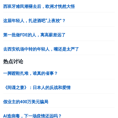
西班牙难民潮褪去后，欧洲才恍然大悟
这届年轻人，扎进酒吧“上夜校”？
第一批做FDE的人，离高薪差远了
去西安机场中转的年轻人，嘴还是太严了
热点讨论
一脚蹬鞋扎堆，谁真的省事？
《间谍之妻》：日本人的反战和爱情
假业主的400万美元骗局
AI造病毒，下一场疫情还远吗？