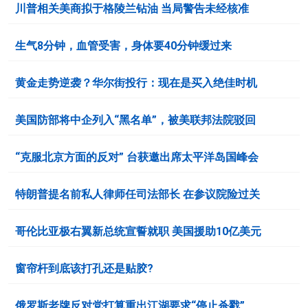
川普相关美商拟于格陵兰钻油 当局警告未经核准
生气8分钟，血管受害，身体要40分钟缓过来
黄金走势逆袭？华尔街投行：现在是买入绝佳时机
美国防部将中企列入“黑名单”，被美联邦法院驳回
“克服北京方面的反对” 台获邀出席太平洋岛国峰会
特朗普提名前私人律师任司法部长 在参议院险过关
哥伦比亚极右翼新总统宣誓就职 美国援助10亿美元
窗帘杆到底该打孔还是贴胶?
俄罗斯老牌反对党打算重出江湖要求“停止杀戮”