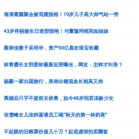
海清素颜聚会被骂瘦脱相！19岁儿子高大帅气站一旁
43岁佟丽娅生日造型惊艳！与董璇同框宛如姐妹
蔡崇信妻子吴明华，资产50亿喜欢珠宝收藏
林青霞长女邢爱林最新近照曝光，网友：怎样才叫美？
杨颖一家出国旅行，亲弟出镜混血长相高又帅
离婚后只字不提前夫侯勇，如今48岁宛若冻龄少女
张雪峰女儿张姩菡请员工喝“秋天的第一杯奶茶”
不起眼的旧粮票价值几十万？起底虚假拍卖圈套