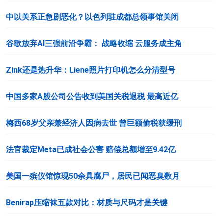
中以关系正急剧恶化？以色列驻成都总领事馆关闭
谷歌放弃AI三强前沿争霸： 战略收缩 云服务成主角
Zink还是热升华：Liene照片打印机怎么分清型号
中国多家A股公司公告收到美国关税退税 最高近亿
梅西68岁父亲兼经济人因病去世 曾巨额偷税获缓刑
法官裁定Meta已成社会公害 赔偿总额增至9.42亿
美国一殡仪馆惊现50余具腐尸，居民已闻恶臭数月
Benirap压缩袜五款对比：材质与尺码才是关键