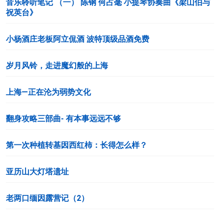
音乐聆听笔记 （一） 陈钢 何占毫 小提琴协奏曲《梁山伯与
祝英台》
小杨酒庄老板阿立侃酒 波特顶级品酒免费
岁月风铃，走进魔幻般的上海
上海—正在沦为弱势文化
翻身攻略三部曲- 有本事远远不够
第一次种植转基因西红柿：长得怎么样？
亚历山大灯塔遗址
老两口缅因露营记（2）