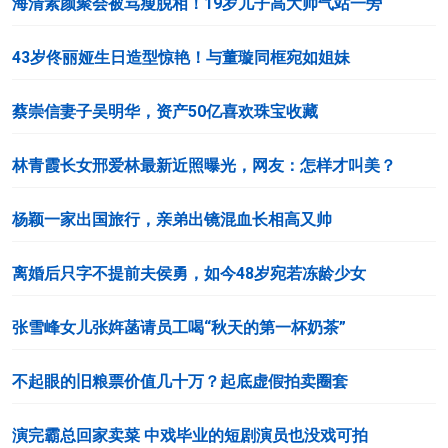
海清素颜聚会被骂瘦脱相！19岁儿子高大帅气站一旁
43岁佟丽娅生日造型惊艳！与董璇同框宛如姐妹
蔡崇信妻子吴明华，资产50亿喜欢珠宝收藏
林青霞长女邢爱林最新近照曝光，网友：怎样才叫美？
杨颖一家出国旅行，亲弟出镜混血长相高又帅
离婚后只字不提前夫侯勇，如今48岁宛若冻龄少女
张雪峰女儿张姩菡请员工喝“秋天的第一杯奶茶”
不起眼的旧粮票价值几十万？起底虚假拍卖圈套
演完霸总回家卖菜 中戏毕业的短剧演员也没戏可拍