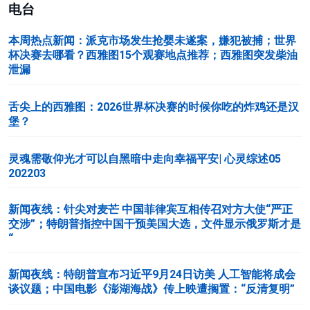
电台
本周热点新闻：派克市场发生抢婴未遂案，嫌犯被捕；世界
杯决赛去哪看？西雅图15个观赛地点推荐；西雅图突发柴油
泄漏
舌尖上的西雅图：2026世界杯决赛的时候你吃的炸鸡还是汉
堡？
灵魂需敬仰光才可以自黑暗中走向幸福平安| 心灵综述05
202203
新闻夜线：针尖对麦芒 中国菲律宾互相传召对方大使“严正
交涉”；特朗普指控中国干预美国大选，文件显示俄罗斯才是
“
新闻夜线：特朗普宣布习近平9月24日访美 人工智能将成会
谈议题；中国电影《澎湖海战》传上映遭搁置：“反清复明”