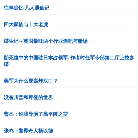
往事追忆:凡人遇仙记
四大家族与十大老虎
谋生记～英国最旺两个行业酒吧与赌场
胎死腹中的中国驻日本占领军. 作者时任军令部第二厅上校参
谋
美军为什么要轰炸汉口？
没有川普和拜登的世界
曹丕：说我导演了高平陵之变
张鸣：警界奇人杨以德