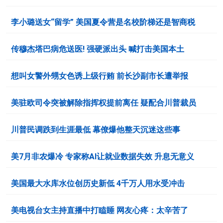
李小璐送女“留学” 美国夏令营是名校阶梯还是智商税
传穆杰塔巴病危送医! 强硬派出头 喊打击美国本土
想叫女警外甥女色诱上级行贿 前长沙副市长遭举报
美驻欧司令突被解除指挥权提前离任 疑配合川普裁员
川普民调跌到生涯最低 幕僚爆他整天沉迷这些事
美7月非农爆冷 专家称AI让就业数据失效 升息无意义
美国最大水库水位创历史新低 4千万人用水受冲击
美电视台女主持直播中打瞌睡 网友心疼：太辛苦了