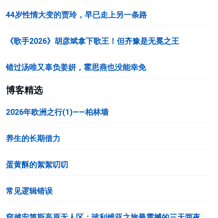
44岁性情大变的贾玲，早已走上另一条路
《歌手2026》胡彦斌拿下歌王！但齐豫是无冕之王
错过汤唯又辜负姜妍，霍思燕也没能幸免
博客精选
2026年欧洲之行(1)——柏林墙
养生的长期借力
蛋黄酥的絮絮叨叨
常见逻辑错误
穿越安第斯高原无人区：玻利维亚之旅最震撼的三天两夜