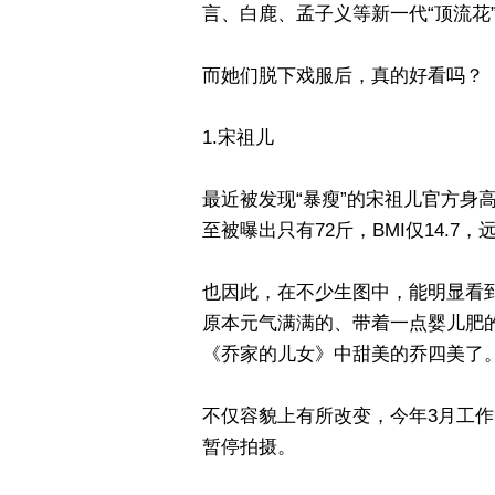
言、白鹿、孟子义等新一代“顶流花
而她们脱下戏服后，真的好看吗？
1.宋祖儿
最近被发现“暴瘦”的宋祖儿官方身高
至被曝出只有72斤，BMI仅14.7，
也因此，在不少生图中，能明显看
原本元气满满的、带着一点婴儿肥
《乔家的儿女》中甜美的乔四美了
不仅容貌上有所改变，今年3月工
暂停拍摄。