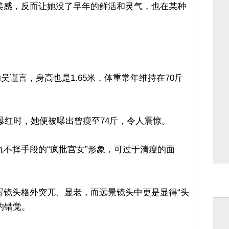
美感，反而让她没了早年的鲜活和灵气，也在某种
。
吴谨言，身高也是1.65米，体重常年维持在70斤
夜爆红时，她便被曝出曾瘦至74斤，令人震惊。
不择手段的“疯批宫女”形象，可过于清瘦的面
写镜头格外突兀、显老，而远景镜头中更是显得“头
的错觉。