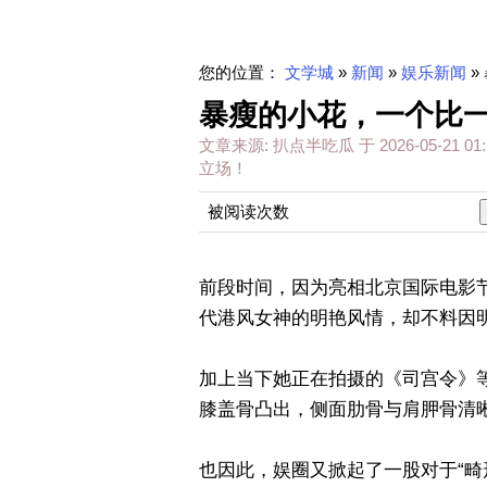
您的位置：
文学城
»
新闻
»
娱乐新闻
»
暴瘦的小花，一个比
文章来源:
扒点半吃瓜
于
2026-05-21 01:
立场！
被阅读次数
前段时间，因为亮相北京国际电影节
代港风女神的明艳风情，却不料因
加上当下她正在拍摄的《司宫令》
膝盖骨凸出，侧面肋骨与肩胛骨清晰
也因此，娱圈又掀起了一股对于“畸