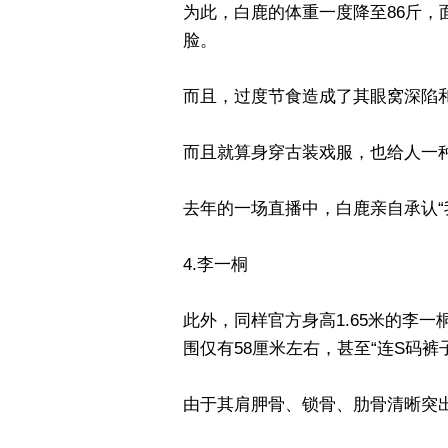
为此，白鹿的体重一度降至86斤
脸。
而且，过度节食造成了其眼窝深陷
而且就算身穿古装戏服，也给人一
去年的一场直播中，白鹿亲自承认“
4.李一桐
此外，同样官方身高1.65米的李一
围仅有58厘米左右，甚至“连S码裤
由于其肩胛骨、锁骨、肋骨清晰突出