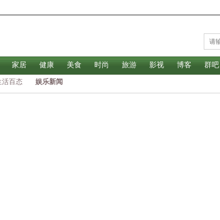
家居
健康
美食
时尚
旅游
影视
博客
群吧
生活百态
娱乐新闻