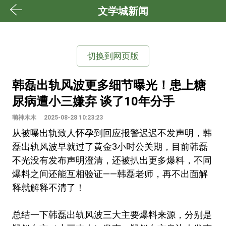
文学城新闻
切换到网页版
韩磊出轨风波更多细节曝光！患上糖
尿病遭小三嫌弃 谈了10年分手
萌神木木
2025-08-28 10:23:23
从被曝出轨致人怀孕到回应报警迟迟不发声明，韩
磊出轨风波早就过了黄金3小时公关期，目前韩磊
不光没有发布声明澄清，还被扒出更多爆料，不同
爆料之间还能互相验证——韩磊老师，再不出面解
释就解释不清了！
总结一下韩磊出轨风波三大主要爆料来源，分别是