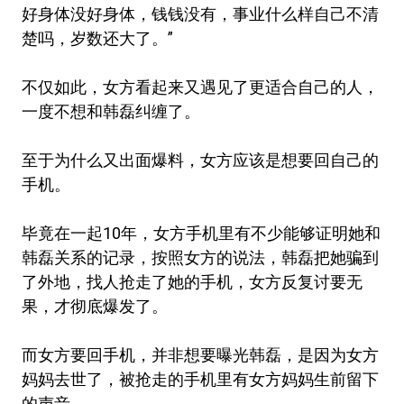
好身体没好身体，钱钱没有，事业什么样自己不清
楚吗，岁数还大了。”
不仅如此，女方看起来又遇见了更适合自己的人，
一度不想和韩磊纠缠了。
至于为什么又出面爆料，女方应该是想要回自己的
手机。
毕竟在一起10年，女方手机里有不少能够证明她和
韩磊关系的记录，按照女方的说法，韩磊把她骗到
了外地，找人抢走了她的手机，女方反复讨要无
果，才彻底爆发了。
而女方要回手机，并非想要曝光韩磊，是因为女方
妈妈去世了，被抢走的手机里有女方妈妈生前留下
的声音。