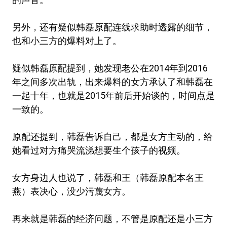
另外，还有疑似韩磊原配连线求助时透露的细节，
也和小三方的爆料对上了。
疑似韩磊原配提到，她发现老公在2014年到2016
年之间多次出轨，出来爆料的女方承认了和韩磊在
一起十年，也就是2015年前后开始谈的，时间点是
一致的。
原配还提到，韩磊告诉自己，都是女方主动的，给
她看过对方痛哭流涕想要生个孩子的视频。
女方身边人也说了，韩磊和王（韩磊原配本名王
燕）表决心，没少污蔑女方。
再来就是韩磊的经济问题，不管是原配还是小三方