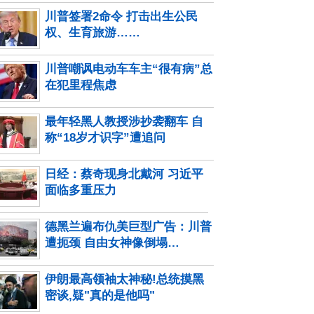
川普签署2命令 打击出生公民
权、生育旅游……
川普嘲讽电动车车主“很有病”总
在犯里程焦虑
最年轻黑人教授涉抄袭翻车 自
称“18岁才识字”遭追问
日经：蔡奇现身北戴河 习近平
面临多重压力
德黑兰遍布仇美巨型广告：川普
遭扼颈 自由女神像倒塌…
伊朗最高领袖太神秘!总统摸黑
密谈,疑"真的是他吗"