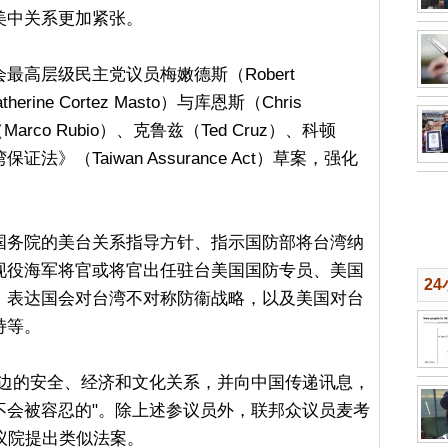
美中关系更加紧张。
高层级民主党议员梅嫩德斯（Robert
rine Cortez Masto）与库恩斯（Chris
rco Rubio）、克鲁兹（Ted Cruz）、科顿
证法》（Taiwan Assurance Act）草案，强化
。
国务院的美台关系指导方针、指示国防部将台湾纳
现役海军将官或将官出任驻台美国国防专员、美国
2
、表达国会对台湾不对称防衞战略，以及美国对台
持等。
双边的安全、经济和文化关系，并向中国传递讯息，
不会被容忍的"。除上述参议员外，联邦众议员麦考
在众议院提出类似法案。