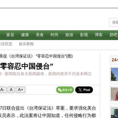
家居
健康
美食
时尚
旅游
影视
博客
群吧
生活百态
娱乐新闻
 美提《台湾保证法》 “零容忍中国侵台”(图)
2
“零容忍中国侵台”
9
- 新闻取自各大新闻媒体，新闻内容并不代表本网立
A-
A
A+
27日联合提出《台湾保证法》草案，要求强化美台
议员表示，此法案将让中国知道，任何侵略行为都