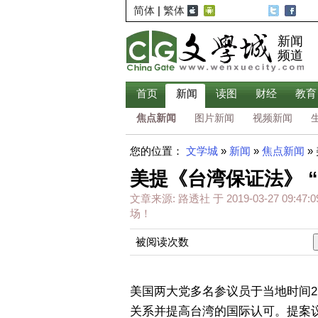
简体
|
繁体
新闻
频道
首页
新闻
读图
财经
教育
焦点新闻
图片新闻
视频新闻
您的位置：
文学城
»
新闻
»
焦点新闻
»
美提《台湾保证法》 
文章来源:
路透社
于
2019-03-27 09:47:0
场！
被阅读次数
美国两大党多名参议员于当地时间
关系并提高台湾的国际认可。提案