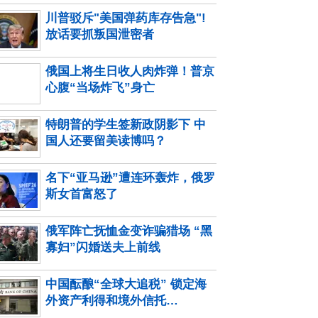
川普驳斥"美国弹药库存告急"!
放话要抓叛国泄密者
俄国上将生日收人肉炸弹！普京
心腹“当场炸飞”身亡
特朗普的学生签新政阴影下 中
国人还要留美读博吗？
名下“亚马逊”遭连环轰炸，俄罗
斯女首富怒了
俄军阵亡抚恤金变诈骗猎场 “黑
寡妇”闪婚送夫上前线
中国酝酿“全球大追税” 锁定海
外资产利得和境外信托…