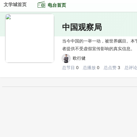
文学城首页
电台首页
中国观察局
当今中国的一举一动，被世界瞩目。本
者提供不受虚假宣传影响的真实信息。
欧行健
src="/upload/album/f9/c7/e1/e84f3f502267wbeUgs4E_120_120.jpg
总节目
0
总播放
0
总点赞
3
总评
rand=9321">