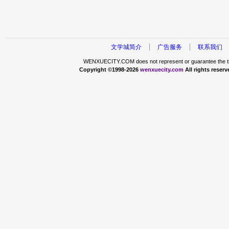
文学城简介
广告服务
联系我们
WENXUECITY.COM does not represent or guarantee the truth
Copyright ©1998-2026
wenxuecity.com
All rights reserv