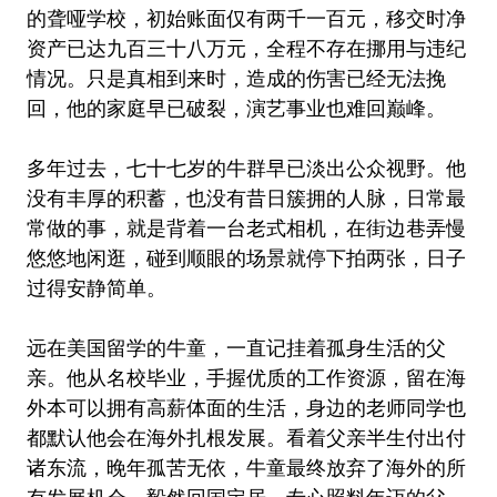
的聋哑学校，初始账面仅有两千一百元，移交时净
资产已达九百三十八万元，全程不存在挪用与违纪
情况。只是真相到来时，造成的伤害已经无法挽
回，他的家庭早已破裂，演艺事业也难回巅峰。
多年过去，七十七岁的牛群早已淡出公众视野。他
没有丰厚的积蓄，也没有昔日簇拥的人脉，日常最
常做的事，就是背着一台老式相机，在街边巷弄慢
悠悠地闲逛，碰到顺眼的场景就停下拍两张，日子
过得安静简单。
远在美国留学的牛童，一直记挂着孤身生活的父
亲。他从名校毕业，手握优质的工作资源，留在海
外本可以拥有高薪体面的生活，身边的老师同学也
都默认他会在海外扎根发展。看着父亲半生付出付
诸东流，晚年孤苦无依，牛童最终放弃了海外的所