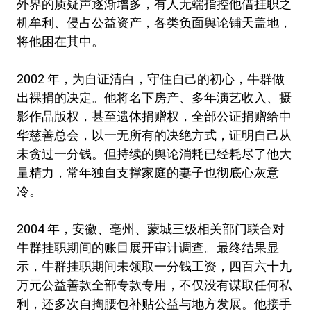
外界的质疑声逐渐增多，有人无端指控他借挂职之
机牟利、侵占公益资产，各类负面舆论铺天盖地，
将他困在其中。
2002 年，为自证清白，守住自己的初心，牛群做
出裸捐的决定。他将名下房产、多年演艺收入、摄
影作品版权，甚至遗体捐赠权，全部公证捐赠给中
华慈善总会，以一无所有的决绝方式，证明自己从
未贪过一分钱。但持续的舆论消耗已经耗尽了他大
量精力，常年独自支撑家庭的妻子也彻底心灰意
冷。
2004 年，安徽、亳州、蒙城三级相关部门联合对
牛群挂职期间的账目展开审计调查。最终结果显
示，牛群挂职期间未领取一分钱工资，四百六十九
万元公益善款全部专款专用，不仅没有谋取任何私
利，还多次自掏腰包补贴公益与地方发展。他接手