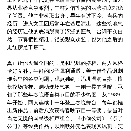
界从业者竞争激烈，牛群凭借扎实的表演功底站稳
了脚跟。他并非科班出身，早年有过下乡、当兵的
经历，进入文工团后常年在基层演出，这些接地气
的经历让他的表演脱离了浮泛的匠气，台词平实自
然，节奏把控精准，很受观众欢迎，也为他之后的
走红攒足了底气。
真正让他火遍全国的，是和冯巩的搭档。两人风格
恰好互补，牛群的段子犀利通透，善于借作品讽刺
现实里的各类问题，观点独到；冯巩温润百搭，擅
长控场接梗、调动现场气氛，一刚一柔的搭配，承
包了那些年春晚语言类节目的不少热度。从 1989
年开始，两人连续十一年登上春晚舞台，每年都推
出新作品，前后八次获得春晚节目一等奖，是当时
当之无愧的国民级相声组合。《小偷公司》《点子
公司》等经典作品，以幽默外壳包裹现实讽刺，笑