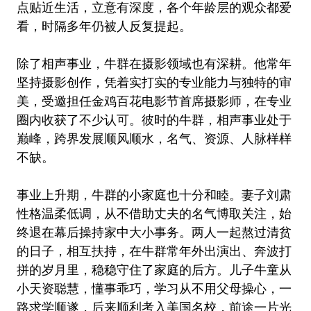
点贴近生活，立意有深度，各个年龄层的观众都爱
看，时隔多年仍被人反复提起。
除了相声事业，牛群在摄影领域也有深耕。他常年
坚持摄影创作，凭着实打实的专业能力与独特的审
美，受邀担任金鸡百花电影节首席摄影师，在专业
圈内收获了不少认可。彼时的牛群，相声事业处于
巅峰，跨界发展顺风顺水，名气、资源、人脉样样
不缺。
事业上升期，牛群的小家庭也十分和睦。妻子刘肃
性格温柔低调，从不借助丈夫的名气博取关注，始
终退在幕后操持家中大小事务。两人一起熬过清贫
的日子，相互扶持，在牛群常年外出演出、奔波打
拼的岁月里，稳稳守住了家庭的后方。儿子牛童从
小天资聪慧，懂事乖巧，学习从不用父母操心，一
路求学顺遂，后来顺利考入美国名校，前途一片光