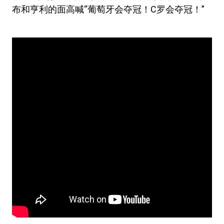
布和亨利的面高喊“葡萄牙会夺冠！C罗会夺冠！”