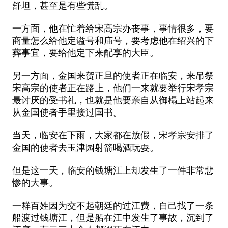
舒坦，甚至是有些慌乱。
一方面，他在忙着给宋高宗办丧事，事情很多，要
商量怎么给他定谥号和庙号，要考虑他在绍兴的下
葬事宜，要给他定下来配享的大臣。
另一方面，金国来贺正旦的使者正在临安，来吊祭
宋高宗的使者正在路上，他们一来就要举行宋孝宗
最讨厌的受书礼，也就是他要亲自从御榻上站起来
从金国使者手里接过国书。
当天，临安在下雨，大家都在放假，宋孝宗安排了
金国的使者去玉津园射箭喝酒玩耍。
但是这一天，临安的钱塘江上却发生了一件非常悲
惨的大事。
一群百姓因为交不起朝廷的过江费，自己找了一条
船渡过钱塘江，但是船在江中发生了事故，沉到了