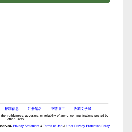
招聘信息
注册笔名
申请版主
收藏文学城
truthfulness, accuracy, or reliability of any of communications posted by
other users.
reserved.
Privacy Statement
&
Terms of Use
&
User Privacy Protection Policy