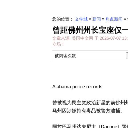
您的位置：
文学城
»
新闻
»
焦点新闻
»
曾距佛州州长宝座仅一
文章来源:
美国中文网
于
2026-07-07 13:
立场！
被阅读次数
Alabama police records
曾被视为民主党政治新星的前佛州州长候
马州因涉嫌持有毒品被警方逮捕。
阿拉巴马州达夫尼市（Daphne）警察