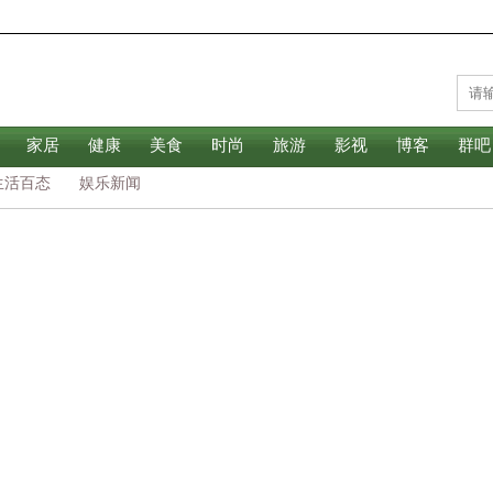
家居
健康
美食
时尚
旅游
影视
博客
群吧
生活百态
娱乐新闻