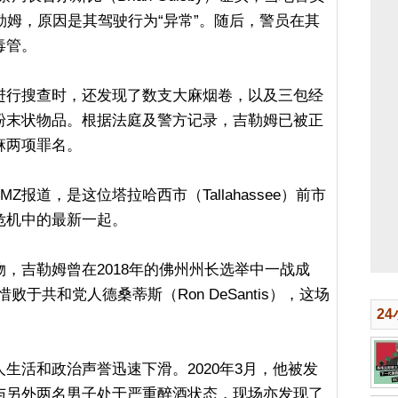
勒姆，原因是其驾驶行为“异常”。随后，警员在其
毒管。
进行搜查时，还发现了数支大麻烟卷，以及三包经
粉末状物品。根据法庭及警方记录，吉勒姆已被正
麻两项罪名。
报道，是这位塔拉哈西市（Tallahassee）前市
危机中的最新一起。
，吉勒姆曾在2018年的佛州州长选举中一战成
败于共和党人德桑蒂斯（Ron DeSantis），这场
2
生活和政治声誉迅速下滑。2020年3月，他被发
与另外两名男子处于严重醉酒状态，现场亦发现了