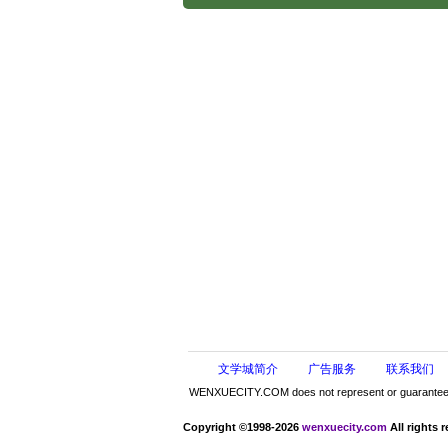
文学城简介
广告服务
联系我们
WENXUECITY.COM does not represent or guarantee the 
Copyright ©1998-2026
wenxuecity.com
All rights 