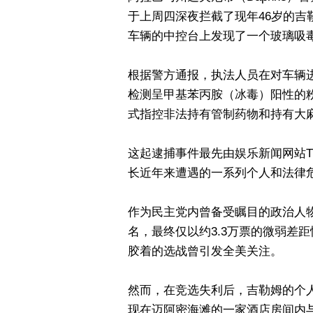
于上周四深夜拦截了现年46岁的吉
车辆的中控台上发现了一个玻璃吸
根据警方通报，执法人员在对车辆
检测呈甲基苯丙胺（冰毒）阳性的
式指控非法持有管制药物和持有大
这起逮捕事件最先由娱乐新闻网站TMZ
长近年来遭遇的一系列个人和法律
作为民主党内曾备受瞩目的政治人物
名，最终仅以约3.3万票的微弱差距惜
胶着的选战曾引发全美关注。
然而，在竞选失利后，吉勒姆的个人
现在迈阿密海滩的一家酒店房间内