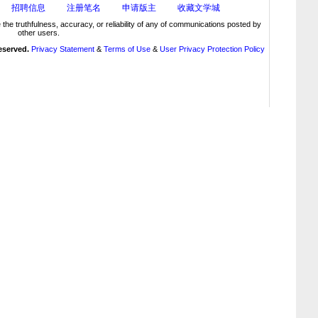
招聘信息
注册笔名
申请版主
收藏文学城
truthfulness, accuracy, or reliability of any of communications posted by
other users.
reserved.
Privacy Statement
&
Terms of Use
&
User Privacy Protection Policy