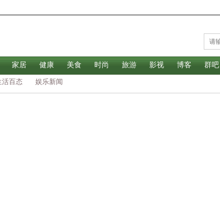
家居
健康
美食
时尚
旅游
影视
博客
群吧
生活百态
娱乐新闻