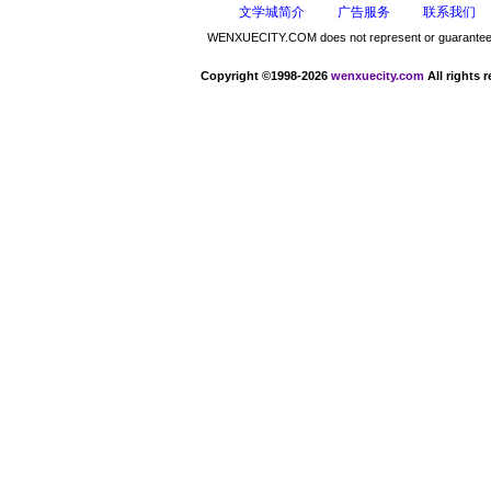
文学城简介
广告服务
联系我们
WENXUECITY.COM does not represent or guarantee the 
Copyright ©1998-2026
wenxuecity.com
All rights 