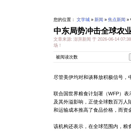
您的位置：
文学城
»
新闻
»
焦点新闻
»
中东局势冲击全球农
文章来源:
澎湃新闻
于
2026-06-14 07:38
场！
被阅读次数
尽管美伊均对和谈释放积极信号，
联合国世界粮食计划署（WFP）
及其外溢影响，正使全球数百万人
和运输成本推高了食品价格，而资
该机构还表示，在全球范围内，粮