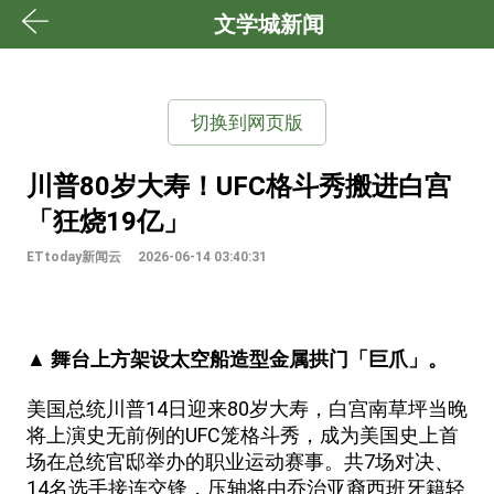
文学城新闻
切换到网页版
川普80岁大寿！UFC格斗秀搬进白宫
「狂烧19亿」
ETtoday新闻云
2026-06-14 03:40:31
▲ 舞台上方架设太空船造型金属拱门「巨爪」。
美国总统川普14日迎来80岁大寿，白宫南草坪当晚
将上演史无前例的UFC笼格斗秀，成为美国史上首
场在总统官邸举办的职业运动赛事。共7场对决、
14名选手接连交锋，压轴将由乔治亚裔西班牙籍轻