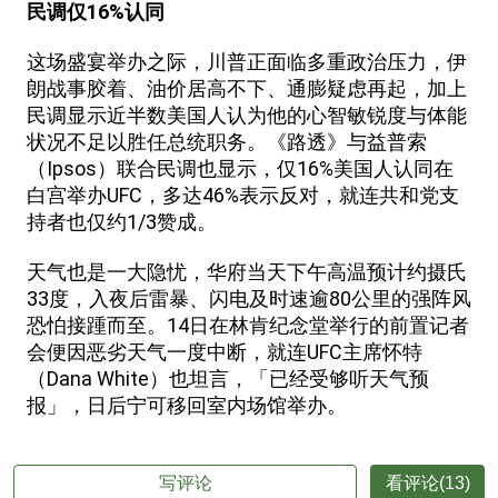
民调仅16%认同
这场盛宴举办之际，川普正面临多重政治压力，伊
朗战事胶着、油价居高不下、通膨疑虑再起，加上
民调显示近半数美国人认为他的心智敏锐度与体能
状况不足以胜任总统职务。《路透》与益普索
（Ipsos）联合民调也显示，仅16%美国人认同在
白宫举办UFC，多达46%表示反对，就连共和党支
持者也仅约1/3赞成。
天气也是一大隐忧，华府当天下午高温预计约摄氏
33度，入夜后雷暴、闪电及时速逾80公里的强阵风
恐怕接踵而至。14日在林肯纪念堂举行的前置记者
会便因恶劣天气一度中断，就连UFC主席怀特
（Dana White）也坦言，「已经受够听天气预
报」，日后宁可移回室内场馆举办。
写评论
看评论(13)