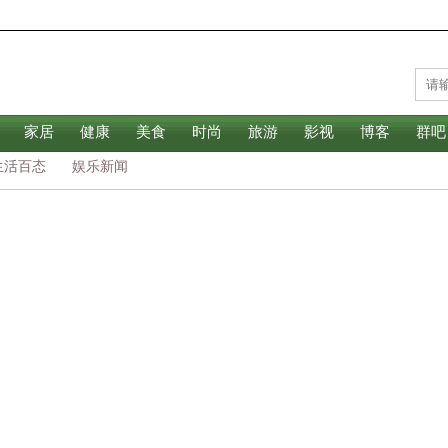
家居
健康
美食
时尚
旅游
影视
博客
群吧
生活百态
娱乐新闻