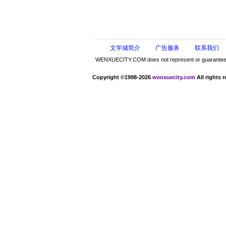
文学城简介
广告服务
联系我们
WENXUECITY.COM does not represent or guarantee the 
Copyright ©1998-2026
wenxuecity.com
All rights 