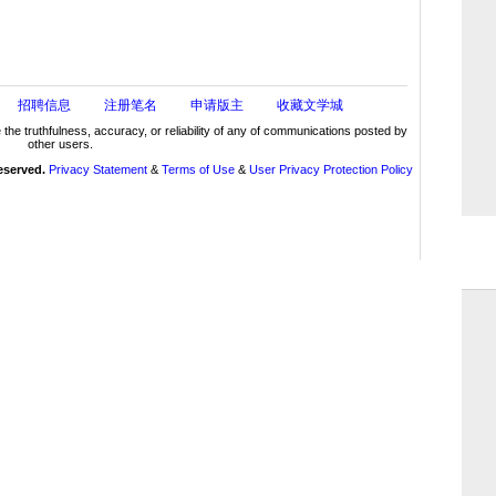
招聘信息
注册笔名
申请版主
收藏文学城
truthfulness, accuracy, or reliability of any of communications posted by
other users.
reserved.
Privacy Statement
&
Terms of Use
&
User Privacy Protection Policy