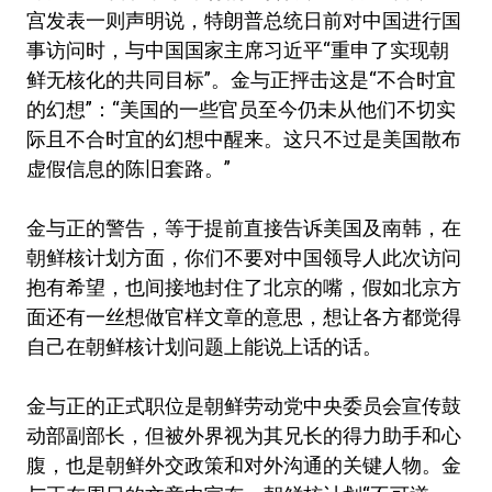
宫发表一则声明说，特朗普总统日前对中国进行国
事访问时，与中国国家主席习近平“重申了实现朝
鲜无核化的共同目标”。金与正抨击这是“不合时宜
的幻想”：“美国的一些官员至今仍未从他们不切实
际且不合时宜的幻想中醒来。这只不过是美国散布
虚假信息的陈旧套路。”
金与正的警告，等于提前直接告诉美国及南韩，在
朝鲜核计划方面，你们不要对中国领导人此次访问
抱有希望，也间接地封住了北京的嘴，假如北京方
面还有一丝想做官样文章的意思，想让各方都觉得
自己在朝鲜核计划问题上能说上话的话。
金与正的正式职位是朝鲜劳动党中央委员会宣传鼓
动部副部长，但被外界视为其兄长的得力助手和心
腹，也是朝鲜外交政策和对外沟通的关键人物。金