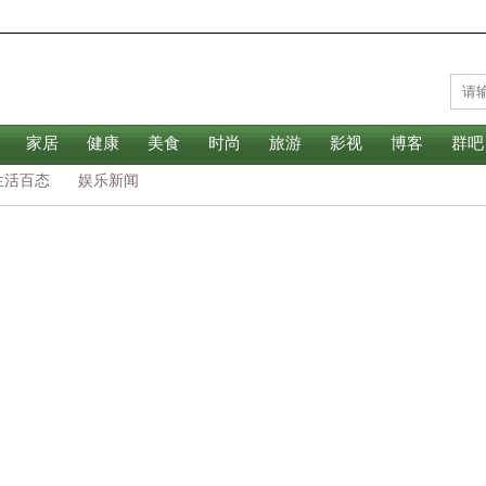
家居
健康
美食
时尚
旅游
影视
博客
群吧
生活百态
娱乐新闻