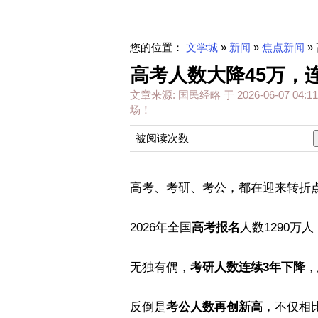
您的位置：
文学城
»
新闻
»
焦点新闻
»
高考人数大降45万，
文章来源:
国民经略
于
2026-06-07 04:11
场！
被阅读次数
高考、考研、考公，都在迎来转折
2026年全国
高考报名
人数1290万
无独有偶，
考研人数连续3年下降
，
反倒是
考公人数再创新高
，不仅相