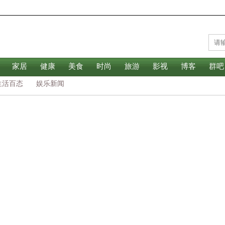
家居
健康
美食
时尚
旅游
影视
博客
群吧
生活百态
娱乐新闻