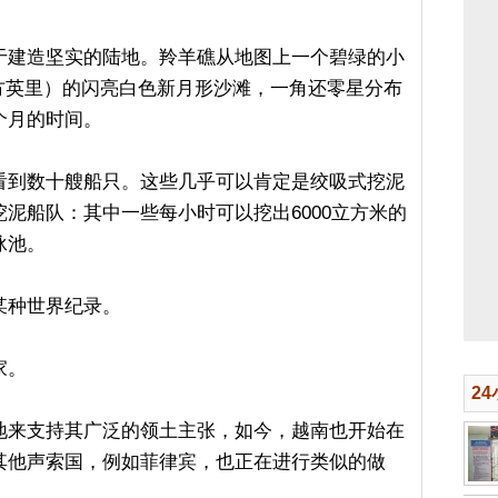
于建造坚实的陆地。羚羊礁从地图上一个碧绿的小
平方英里）的闪亮白色新月形沙滩，一角还零星分布
个月的时间。
看到数十艘船只。这些几乎可以肯定是绞吸式挖泥
泥船队：其中一些每小时可以挖出6000立方米的
泳池。
某种世界纪录。
家。
2
地来支持其广泛的领土主张，如今，越南也开始在
其他声索国，例如菲律宾，也正在进行类似的做