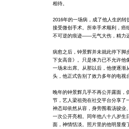
相待。
2016年的一场病，成了他人生的
接受微创手术。所幸手术顺利，癌
不可逆的痕迹——元气大伤，精力
病愈之后，钟景辉并未就此停下脚
下女高音》。只是体力已不允许他
一场未出席。从那以后，他便逐渐从
头，他正式告别了效力多年的电视
晚年的钟景辉几乎不再公开露面，偶
节，艺人梁祖尧在社交平台分享了
神态却依然从容，身旁围着汤骏业
一次公开亮相。同年他八十八岁生
面，神情恬淡。照片里的他明显瘦