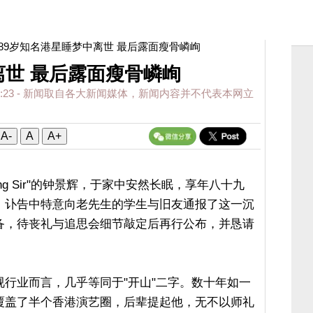
 89岁知名港星睡梦中离世 最后露面瘦骨嶙峋
离世 最后露面瘦骨嶙峋
:23
- 新闻取自各大新闻媒体，新闻内容并不代表本网立
A-
A
A+
g Sir"的钟景辉，于家中安然长眠，享年八十九
，讣告中特意向老先生的学生与旧友通报了这一沉
备，待丧礼与追思会细节敲定后再行公布，并恳请
行业而言，几乎等同于"开山"二字。数十年如一
覆盖了半个香港演艺圈，后辈提起他，无不以师礼