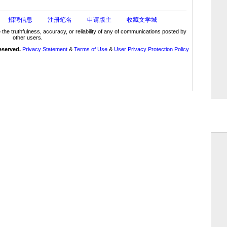
招聘信息
注册笔名
申请版主
收藏文学城
truthfulness, accuracy, or reliability of any of communications posted by
other users.
reserved.
Privacy Statement
&
Terms of Use
&
User Privacy Protection Policy