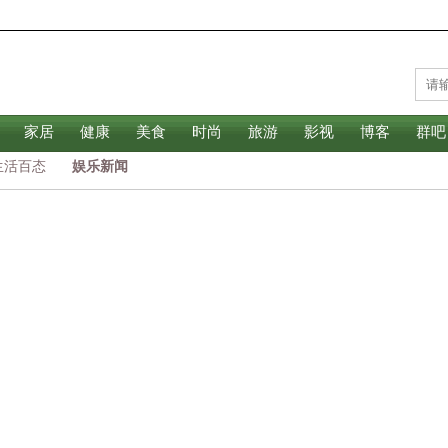
家居
健康
美食
时尚
旅游
影视
博客
群吧
生活百态
娱乐新闻