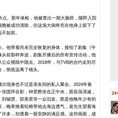
转折点。那年体检，他被查出一期大肠癌，随即入院
细胞被成功清除，但这场大病终究在他身上留下了
远不如前。
步。他带着尚未完全恢复的身体，接拍了剧集《牛
像从前那样奔波，剧集开播后的所有宣传活动，他
公众视线中隐去。2018年，与TVB的合约走到尽
台，彻底远离了镜头。
尔现身也不过是亲友间的私人聚会。2024年春
一张团拜合影，钟景辉坐在正中央，面容虽清减，
2
、刘锡贤、邵美君等一众旧友。那是他晚年少有的
日，晚辈推着轮椅带他去海边透气，老先生望着海
了许多，却透着一股安静的满足感。这些画面，成