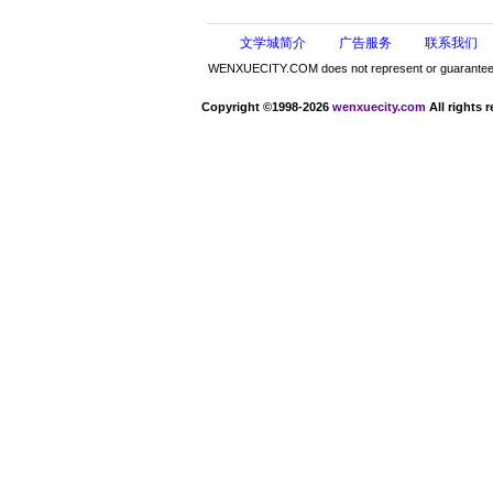
文学城简介
广告服务
联系我们
WENXUECITY.COM does not represent or guarantee the 
Copyright ©1998-2026
wenxuecity.com
All rights 