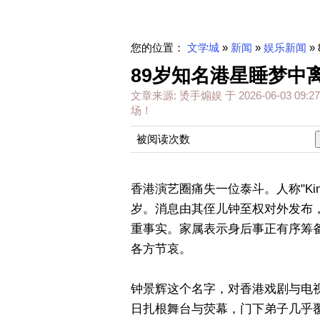
您的位置：
文学城
»
新闻
»
娱乐新闻
»
89岁知名港星睡梦中
文章来源:
烫手煽娱
于
2026-06-03 09:27
场！
被阅读次数
香港演艺圈痛失一位泰斗。人称"Kin
岁。消息由其侄儿钟至权对外发布
重事实。家属表示身后事正有序筹
各方节哀。
钟景辉这个名字，对香港戏剧与电视
日扎根舞台与荧幕，门下弟子几乎