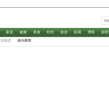
家居
健康
美食
时尚
旅游
影视
博客
群吧
生活百态
娱乐新闻