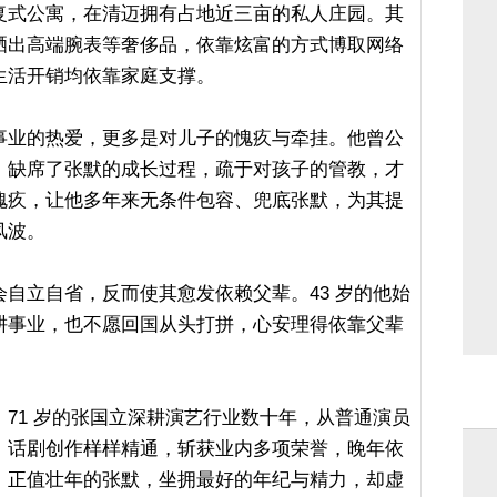
复式公寓，在清迈拥有占地近三亩的私人庄园。其
晒出高端腕表等奢侈品，依靠炫富的方式博取网络
生活开销均依靠家庭支撑。
事业的热爱，更多是对儿子的愧疚与牵挂。他曾公
，缺席了张默的成长过程，疏于对孩子的管教，才
愧疚，让他多年来无条件包容、兜底张默，为其提
风波。
自立自省，反而使其愈发依赖父辈。43 岁的他始
耕事业，也不愿回国从头打拼，心安理得依靠父辈
71 岁的张国立深耕演艺行业数十年，从普通演员
、话剧创作样样精通，斩获业内多项荣誉，晚年依
。正值壮年的张默，坐拥最好的年纪与精力，却虚