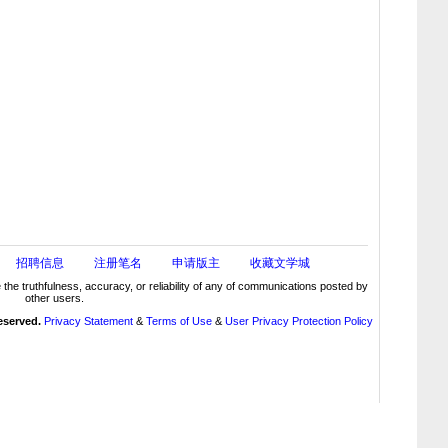
招聘信息
注册笔名
申请版主
收藏文学城
truthfulness, accuracy, or reliability of any of communications posted by
other users.
reserved.
Privacy Statement
&
Terms of Use
&
User Privacy Protection Policy