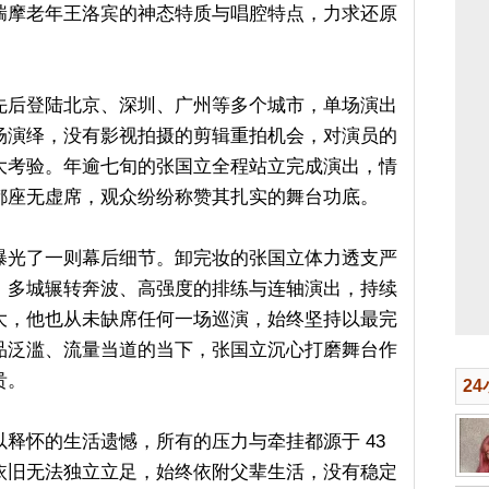
揣摩老年王洛宾的神态特质与唱腔特点，力求还原
先后登陆北京、深圳、广州等多个城市，单场演出
场演绎，没有影视拍摄的剪辑重拍机会，对演员的
大考验。年逾七旬的张国立全程站立完成演出，情
都座无虚席，观众纷纷称赞其扎实的舞台功底。
曝光了一则幕后细节。卸完妆的张国立体力透支严
。多城辗转奔波、高强度的排练与连轴演出，持续
大，他也从未缺席任何一场巡演，始终坚持以最完
品泛滥、流量当道的当下，张国立沉心打磨舞台作
贵。
2
释怀的生活遗憾，所有的压力与牵挂都源于 43
依旧无法独立立足，始终依附父辈生活，没有稳定