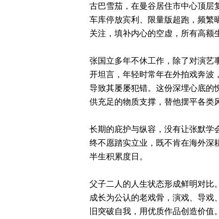
古巴雪茄，在曼谷居住市中心顶层
车库停放宾利、限量版超跑，频繁
关注，填补内心的空虚，所有高额
张国立多年不休工作，除了对演艺
开坦言，年轻时常年在外拍戏奔波
导致其屡屡犯错。这份深埋心底的
供充足的物质支撑，替他摆平各类
长期的庇护与纵容，没有让张默学会
终不愿踏实立业，既不肯在海外深
半生积累度日。
父子二人的人生状态形成鲜明对比。
成长为公认的老戏骨，演戏、导戏
旧突破自我，用优质作品创造价值