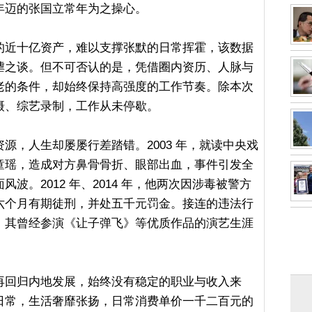
年迈的张国立常年为之操心。
的近十亿资产，难以支撑张默的日常挥霍，该数据
谑之谈。但不可否认的是，凭借圈内资历、人脉与
老的条件，却始终保持高强度的工作节奏。除本次
摄、综艺录制，工作从未停歇。
源，人生却屡屡行差踏错。2003 年，就读中央戏
童瑶，造成对方鼻骨骨折、眼部出血，事件引发全
波。2012 年、2014 年，他两次因涉毒被警方
六个月有期徒刑，并处五千元罚金。接连的违法行
，其曾经参演《让子弹飞》等优质作品的演艺生涯
再回归内地发展，始终没有稳定的职业与收入来
日常，生活奢靡张扬，日常消费单价一千二百元的