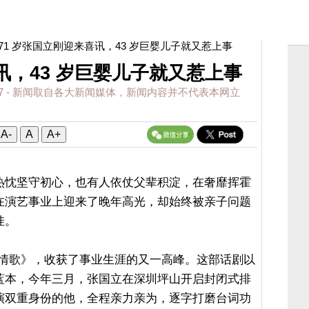
 71 岁张国立刚迎来喜讯，43 岁巨婴儿子就又惹上事
讯，43 岁巨婴儿子就又惹上事
7
- 新闻取自各大新闻媒体，新闻内容并不代表本网立
A-
A
A+
热忱坚守初心，也有人依仗父辈积淀，在奢靡挥霍
在演艺事业上迎来了晚年高光，却始终被亲子问题
挂。
《情歌》，收获了事业生涯的又一高峰。这部话剧以
蓝本，今年三月，张国立在深圳坪山开启封闭式排
演双重身份的他，全程亲力亲为，逐字打磨台词功