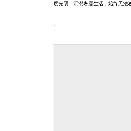
度光阴，沉溺奢靡生活，始终无法
`