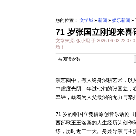
您的位置：
文学城
»
新闻
»
娱乐新闻
»
71 岁张国立刚迎来喜
文章来源:
饭小熙
于
2026-06-02 22:07:0
场！
被阅读次数
演艺圈中，有人终身深耕艺术，以
中虚度光阴。年过七旬的张国立，
牵绊，藏着为人父最深的无力与牵
71 岁的张国立凭借原创音乐话剧
西部歌王王洛宾的人生经历为创作
练，历时近二十天。身兼导演与主