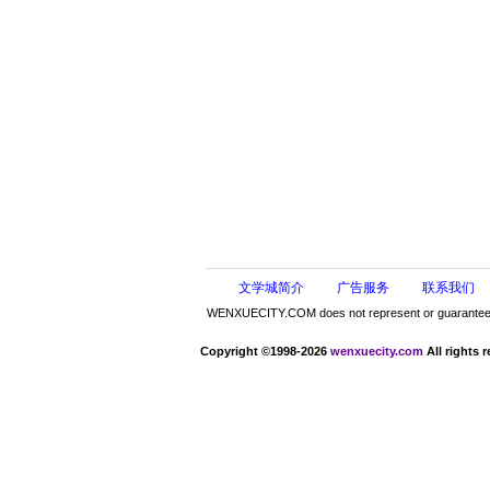
文学城简介
广告服务
联系我们
WENXUECITY.COM does not represent or guarantee the 
Copyright ©1998-2026
wenxuecity.com
All rights 