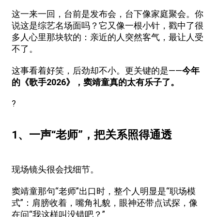
这一来一回，台前是发布会，台下像家庭聚会。你
说这是综艺名场面吗？它又像一根小针，戳中了很
多人心里那块软的：亲近的人突然客气，最让人受
不了。
这事看着好笑，后劲却不小。更关键的是——
今年
的《歌手2026》，窦靖童真的太有乐子了。
?
1、一声“老师”，把关系照得通透
现场镜头很会找细节。
窦靖童那句“老师”出口时，整个人明显是“职场模
式”：肩膀收着，嘴角礼貌，眼神还带点试探，像
在问“我这样叫没错吧？”