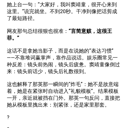
她上台一句：“大家好，我叫窦靖童，很开心来到
这里。”说完就坐。不到20秒。干净到像把话剪成
了最短路径。
网友那句总结很狠也很准：
“言简意赅，这很王
菲。”
这话不是拿她当影子，而是在说她的“表达习惯”
——不靠堆词赢掌声，靠作品说话。娱乐圈常见一
种反差：镜头前热闹，镜头后疲惫。窦靖童像倒过
来：镜头前话少，镜头后礼数很到。
这也解释了那英那一瞬间的“炸毛”：她不是故意端
着，她是在紧张时自动进入“礼貌模板”。结果模板
一开，亲近就被挡在门外。那英一句反问，直接把
她从模板里拽出来：别紧张，还是家里那套。
?