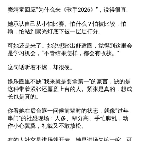
窦靖童回应“为什么来《歌手2026》”，说得很直。
她承认自己从小怕比赛。怕什么？怕被比较，怕
输，怕站到聚光灯底下被一层层打分。
可她还是来了。她说想踏出舒适圈，觉得到这里会
是学习机会，“不管结果怎样，都会有收获。”
这句话听着不燃，却很硬。
娱乐圈里不缺“我来就是要拿第一”的豪言，缺的是
这种带着紧张还愿意上台的人。紧张是真的，想成
长也是真的。
你看她在后台逐一问候前辈时的状态，就像“过年
串门”的社恐现场：人多、辈分高、手忙脚乱，动
作小心翼翼，礼貌又不敢放松。
有的人社交是进场就开麦，她是进场先缩一缩。可