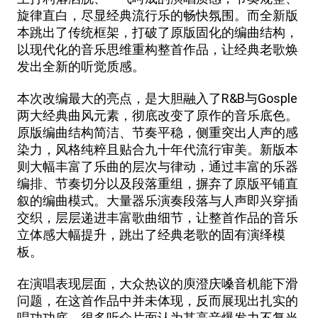
旋律直白，尽显经典流行乐的畅快氛围。而全新版
本跳出了传统框架，打破了原版固化的编曲结构，
以现代化的音乐思维重构整首作品，让经典老歌焕
发出全新的听觉质感。
本次改编最大的亮点，是大胆融入了R&B与Gosple
两大经典曲风元素，彻底改变了原作的音乐底色。
原版编曲结构简洁、节奏平稳，侧重突出人声的感
染力，风格纯粹且贴合九十年代流行审美。新版本
则大幅丰富了乐曲的层次与律动，通过丰富的乐器
编排、节奏切分以及段落重组，摒弃了原版平铺直
叙的编曲模式。大量器乐演奏段落与人声即兴穿插
交织，层层递进丰富歌曲细节，让整首作品的音乐
立体感大幅提升，跳出了经典老歌的固有演绎模
板。
在演唱表现层面，大众热议的庾澄庆嗓音机能下滑
问题，在这首作品中并未体现，反而展现出扎实的
唱功功底。很多听众片面认为其高音爆发力不复当