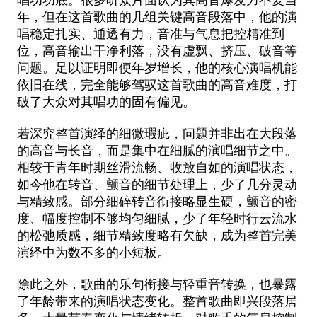
年，但在这首歌曲的几组关键高音段落中，他的演
唱稳定扎实、通透有力，音准与气息把控精准到
位，高音输出干净利落，没有虚飘、挤压、破音等
问题。足以证明即便年岁增长，他的核心演唱机能
依旧在线，完全能够驾驭这首歌曲的高音难度，打
破了大众对其唱功的固有偏见。
若深究整首演绎的细微瑕疵，问题并非出在大段落
的高音与长音，而是集中在细腻的演唱细节之中。
相较于青年时期丝滑流畅、收放自如的演唱状态，
如今他在转音、颤音的细节处理上，少了几分灵动
与精致感。部分细碎转音衔接略显生硬，颤音的密
度、幅度控制不够均匀细腻，少了年轻时行云流水
的松弛质感，细节精致度略有欠缺，成为整首完美
演绎中为数不多的小短板。
除此之外，歌曲的乐句衔接与轻重音转换，也暴露
了年龄带来的演唱状态变化。整首歌曲即兴段落居