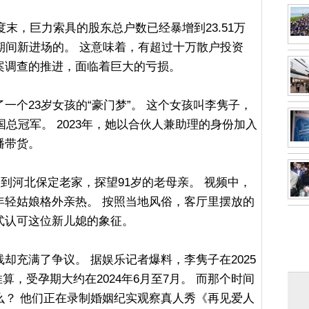
度末，巨力索具的股东总户数已经暴增到23.51万
期间新进场的。 这意味着，有超过十万散户投资
案调查的推进，面临着巨大的亏损。
一个23岁女孩的“豪门梦”。 这个女孩叫李隽子，
国总冠军。 2023年，她以合伙人兼助理的身份加入
播带货。
回到河北保定老家，探望91岁的老母亲。 视频中，
年轻姑娘格外亲热。 按照当地风俗，客厅里摆放的
式认可这位新儿媳的象征。
却充满了争议。 据娱乐记者爆料，李隽子在2025
算，受孕期大约在2024年6月至7月。 而那个时间
么？ 他们正在录制婚姻纪实观察真人秀《再见爱人