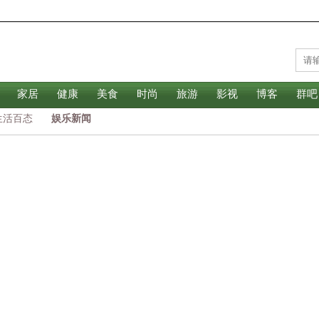
家居
健康
美食
时尚
旅游
影视
博客
群吧
生活百态
娱乐新闻