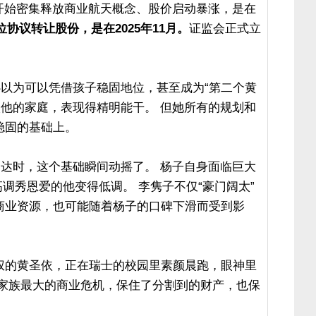
索具开始密集释放商业航天概念、股价启动暴涨，是在
协议转让股份，是在2025年11月。
证监会正式立
满心以为可以凭借孩子稳固地位，甚至成为“第二个黄
入他的家庭，表现得精明能干。 但她所有的规划和
稳固的基础上。
书送达时，这个基础瞬间动摇了。 杨子自身面临巨大
曾经高调秀恩爱的他变得低调。 李隽子不仅“豪门阔太”
商业资源，也可能随着杨子的口碑下滑而受到影
权的黄圣依，正在瑞士的校园里素颜晨跑，眼神里
夫家族最大的商业危机，保住了分割到的财产，也保