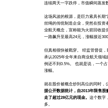
连续两天一字跌停，市值瞬间蒸发
这场风波的根源，是巨力索具长期“蹭
丝绳的传统制造企业，突然在投资者
业航天概念，宣称能为火箭回收提供
一路飙升至最高24元，涨幅接近30
但真相很快被戳穿。 经监管督促，巨
承认2025年全年来自商业航天领域
例还不到0.5%。 也就是说，一
涨幅。
就在股价被概念炒到高位的同时，
据公开数据统计，自2013年限售
走了超过28亿元的现金。
这个数字
多。