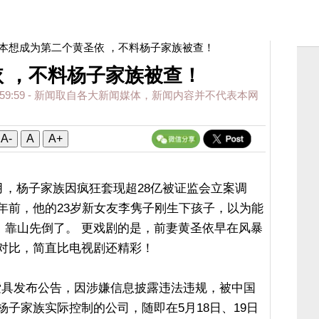
 本想成为第二个黄圣依 ，不料杨子家族被查！
 ，不料杨子家族被查！
59:59
- 新闻取自各大新闻媒体，新闻内容并不代表本网
A-
A
A+
5月，杨子家族因疯狂套现超28亿被证监会立案调
年前，他的23岁新女友李隽子刚生下孩子，以为能
进，靠山先倒了。 更戏剧的是，前妻黄圣依早在风暴
这对比，简直比电视剧还精彩！
巨力索具发布公告，因涉嫌信息披露违法违规，被中国
杨子家族实际控制的公司，随即在5月18日、19日