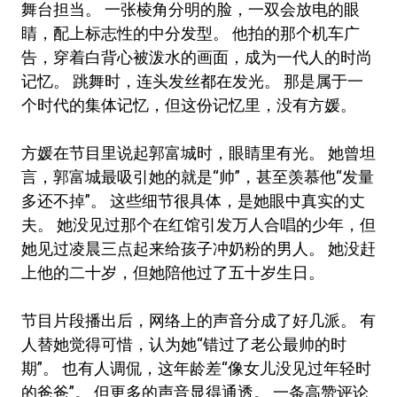
舞台担当。 一张棱角分明的脸，一双会放电的眼
睛，配上标志性的中分发型。 他拍的那个机车广
告，穿着白背心被泼水的画面，成为一代人的时尚
记忆。 跳舞时，连头发丝都在发光。 那是属于一
个时代的集体记忆，但这份记忆里，没有方媛。
方媛在节目里说起郭富城时，眼睛里有光。 她曾坦
言，郭富城最吸引她的就是“帅”，甚至羡慕他“发量
多还不掉”。 这些细节很具体，是她眼中真实的丈
夫。 她没见过那个在红馆引发万人合唱的少年，但
她见过凌晨三点起来给孩子冲奶粉的男人。 她没赶
上他的二十岁，但她陪他过了五十岁生日。
节目片段播出后，网络上的声音分成了好几派。 有
人替她觉得可惜，认为她“错过了老公最帅的时
期”。 也有人调侃，这年龄差“像女儿没见过年轻时
的爸爸”。 但更多的声音显得通透。 一条高赞评论