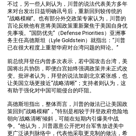
不过，另一些人则认为，川普的说法代表美方多年
来对台发出日益明确讯号后，重新回到较传统的
“战略模糊”。也有部分外交政策专家认为，川普的
言论反映他有意将美国政策重新聚焦于美国自身优
先事项。“国防优先”（Defense Priorities）亚洲事
务主任高德斯坦（Lyle Goldstein）就指出：“川普
已在很大程度上重塑华府对台湾问题的辩论。”
前总统拜登任内曾多次表示，若中国攻击台湾，美
国将出兵协防，即便白宫始终强调政策并未正式改
变。批评者认为，拜登的说法加剧北京紧张感，也
让美国立场更接近“战略清晰”；支持者则认为，这
有助于强化对中国可能侵台的吓阻。
高德斯坦指出，整体而言，川普的做法已让美国政
策回到“战略模糊”，“特别是相较于拜登政府危险地
朝向‘战略清晰’倾斜，可能在短期内引爆美中战
争。”他认为，川普愿意公开把对台军售放进美中
更广泛谈判脉络中，代表他采取更克制的做法，希