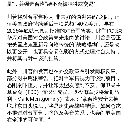
量”，并强调台湾“绝不会被牺牲或交易”。
川普将对台军售称为“非常好的谈判筹码”之际，正
值美国政府持续延后一项总额140亿美元、早在
2025年底就已原则批准的对台军售案。此举也加深
华府对美国对台政策未来走向的讨论：川普是否正
把美国政策重新导向较传统的“战略模糊”，还是改
以更公开、也更具交易色彩的方式处理对台支持，
并将其与对中谈判挂钩。
此外，川普的发言也在外交政策圈引发两极反应。
部分对中鹰派警告，把对台军售视为可谈判项目，
恐削弱吓阻力，并让印太盟友感到不安。保卫民主
基金会（FDD）资深研究员、退役海军少将蒙哥马
利（Mark Montgomery）表示：“拿台湾安全去换
取北京口头说法，将是历史级战略错误。如果总统
不推进对台军售，将危及美台关系，也会削弱美国
在全球的可信度。”