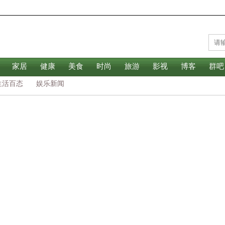
家居
健康
美食
时尚
旅游
影视
博客
群吧
生活百态
娱乐新闻