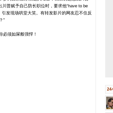
说出川普赋予自己防长职位时，要求他“have to be
屎般强悍），引发现场哄堂大笑。有转发影片的网友忍不住反
？”
你必须如屎般强悍！
th does impression of President Trump at
andidate Ed Gallrein in Kentucky: "He said
be tough as shit…You ready? They're gonna
.com/bespTz8voh
 2026
2