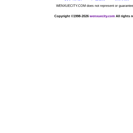
WENXUECITY.COM does not represent or guarantee the 
Copyright ©1998-2026
wenxuecity.com
All rights 