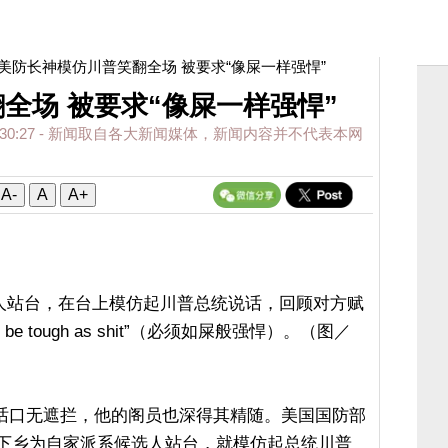
 美防长神模仿川普笑翻全场 被要求“像屎一样强悍”
全场 被要求“像屎一样强悍”
30:27
- 新闻取自各大新闻媒体，新闻内容并不代表本网
A-
A
A+
人站台，在台上模仿起川普总统说话，回顾对方赋
be tough as shit”（必须如屎般强悍）。（图／
p）说话口无遮拦，他的阁员也深得其精随。美国国防部
h）18日下乡为自家派系候选人站台，就模仿起总统川普