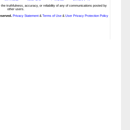
truthfulness, accuracy, or reliability of any of communications posted by
other users.
reserved.
Privacy Statement
&
Terms of Use
&
User Privacy Protection Policy