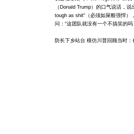
（Donald Trump）的口气说话，
tough as shit”（必须如
问：“这团队就没有一个不搞笑的吗
防长下乡站台 模仿川普回顾当时：
Defense Secretary Pete Hegse
rally for GOP congressional c
'Pete, you're gonna have to 
come after you.'"
pic.twitter
— CSPAN (@cspan)
May 18,