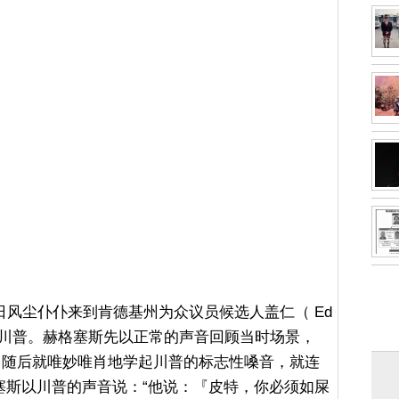
18日风尘仆仆来到肯德基州为众议员候选人盖仁（ Ed
上模仿川普。赫格塞斯先以正常的声音回顾当时场景，
，随后就唯妙唯肖地学起川普的标志性嗓音，就连
塞斯以川普的声音说：“他说：『皮特，你必须如屎