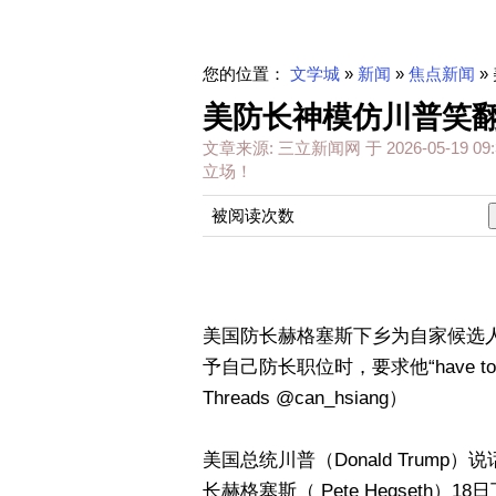
您的位置：
文学城
»
新闻
»
焦点新闻
»
美防长神模仿川普笑翻
文章来源:
三立新闻网
于
2026-05-19 09:
立场！
被阅读次数
美国防长赫格塞斯下乡为自家候选
予自己防长职位时，要求他“have to 
Threads @can_hsiang）
美国总统川普（Donald Trum
长赫格塞斯（ Pete Hegset