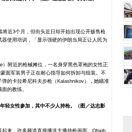
续将近3个月，但街头近日却开始出现公开贩售枪
武器使用培训，「显示强硬的伊朗当局正让人民为
uare）附近的枪械摊位，一名身穿黑色罩袍的女性正
边的蒙面军装男子正在耐心指导如何拆卸与组装。不
的卡拉希尼科夫步枪（Kalashnikov），她瞄准
满面的教练。
及年轻女性参加，其中不少人持枪。（图／达志影
起来，许多频道直接播送主播持枪画面。Ofogh