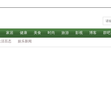
家居
健康
美食
时尚
旅游
影视
博客
群吧
生活百态
娱乐新闻