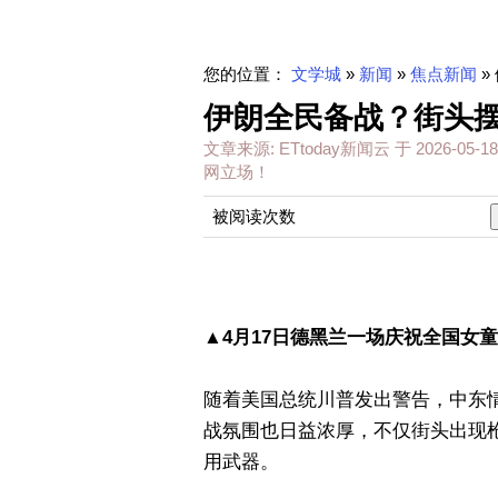
您的位置：
文学城
»
新闻
»
焦点新闻
»
伊朗全民备战？街头
文章来源:
ETtoday新闻云
于
2026-05-18
网立场！
被阅读次数
▲4月17日德黑兰一场庆祝全国女
随着美国总统川普发出警告，中东
战氛围也日益浓厚，不仅街头出现
用武器。