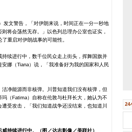
ocial）发文警告，「对伊朗来说，时间正在一分一秒地
否则将会荡然无存。」以色列总理办公室也证实，
论了重启对伊朗战事的可能性。
威持续进行中，数千位民众走上街头，挥舞国旗并
安娜（Tiana）说，「我准备好为我的国家和人民
。
、洁净能源而非核弹。川普知道我们没有核弹，但
玛（Fatima）自称在伦敦与杜拜长大，她认为不
2
会遭受攻击，「我们知道战争还没结束，也知道川
示威持续进行中。（图／达志影像／美联社）