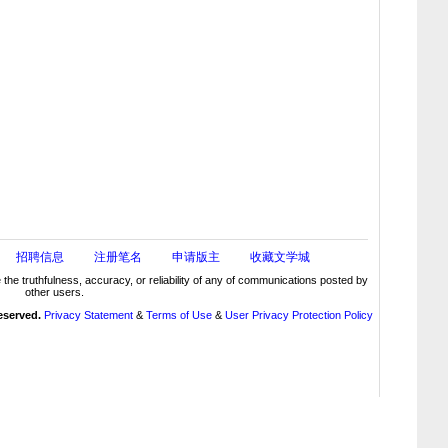
招聘信息
注册笔名
申请版主
收藏文学城
truthfulness, accuracy, or reliability of any of communications posted by
other users.
reserved.
Privacy Statement
&
Terms of Use
&
User Privacy Protection Policy