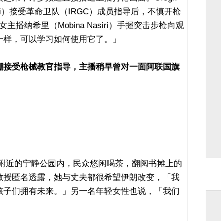
seini）接受革命卫队（IRGC）成员指导后，不慎开枪
女主播纳希里（Mobina Nasiri）手握突击步枪向观
一样，可以学习如何使用它了。」
棚接受枪械教官指导，主播稍早曾对一面阿联国旗
。
uare）附近的宁静公园内，民众悠闲喝茶，翻阅书摊上的
教授匿名透露，她与丈夫都很希望伊朗改变，「我
孩子们拥有未来。」另一名年轻女性也说，「我们