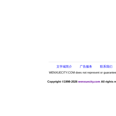
文学城简介
广告服务
联系我们
WENXUECITY.COM does not represent or guarantee the 
Copyright ©1998-2026
wenxuecity.com
All rights 