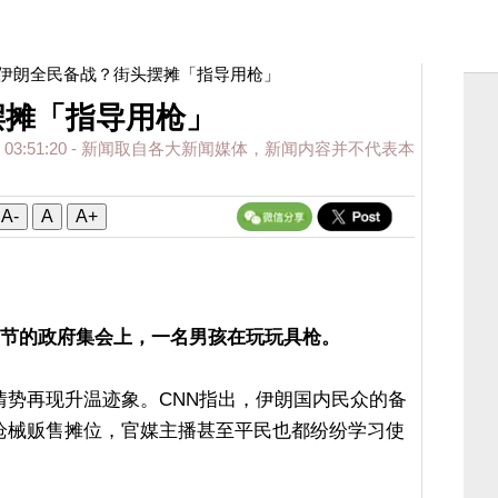
 伊朗全民备战？街头摆摊「指导用枪」
摆摊「指导用枪」
 03:51:20
- 新闻取自各大新闻媒体，新闻内容并不代表本
A-
A
A+
童节的政府集会上，一名男孩在玩玩具枪。
情势再现升温迹象。CNN指出，伊朗国内民众的备
枪械贩售摊位，官媒主播甚至平民也都纷纷学习使