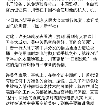
电子设备，以免遭骇客攻击、中国监视。一名白宫
官员也证实，川普在中国不会使用他的私人手机。
14日晚习近平在北京人民大会堂举行晚宴，欢迎美
国总统川普。（图／新华社）
对此，许美华就发表看法，提到“看到有人在吹川
习会大成功、美中关系空前美好，真的会笑死”，
川普一行人除了将中共分发的物品通通丢进垃圾
桶，并使用临时笔电与抛弃式手机之外，就连习近
平举办的欢迎晚宴上，川普更是“一口都没吃”，他
吃的是白宫厨师自己准备的食物。​
许美华表示，事实上，在整个访中期间，川普都没
有碰任何中方准备的食物。​据说，是为了严防食物
中被植入某种微型奈米技术的可能性，就连帮川普
端酒杯的工作人员都被换成白宫特勤局保镖。直言
“​整个川习会简直就是谍对谍情报电影真实上演，
这样在说美中关系空前美好，到底是要骗谁我就