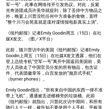
军一号”，此事在网络传开引发热议。对此，反紫
光奇游团成员许美华就提到，除了丢掉中方物品之
外，晚宴上川普没吃任何中方准备的食物，直呼
“整个川习会简直就是谍对谍情报电影真实上演”。
《纽约邮报》记者Emily Goodin周五（15日）在社
媒X发文。（图／X平台）
此前，随川普访中的美国《纽约邮报》记者Emily
Goodin上周五（15日）在社媒X发文透露，他们在
登上总统专机“空军一号”离开中国返回美国前，美
方人员收走了中国官员分发的所有物品，包含证
件、代表团徽章等，白宫发放的“抛弃式手机”
（burner phones）。
Emily Goodin指出，“所有来自中国的东西一律不准
带上飞机”，通通被丢进楼梯旁的垃圾桶。此前
《纽约邮报》就指出，川普此次访中期间，和所有
随行人士一样，被告知不要使用个人手机、平板等