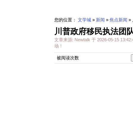
您的位置：
文学城
»
新闻
»
焦点新闻
»
川普政府移民执法团队
文章来源:
Newtalk
于
2026-05-15 13:42:
场！
被阅读次数
Trump's Border Patrol chief M
This comes after he was placed
abroad to have sex with prost
— FactPost (@factpostnews