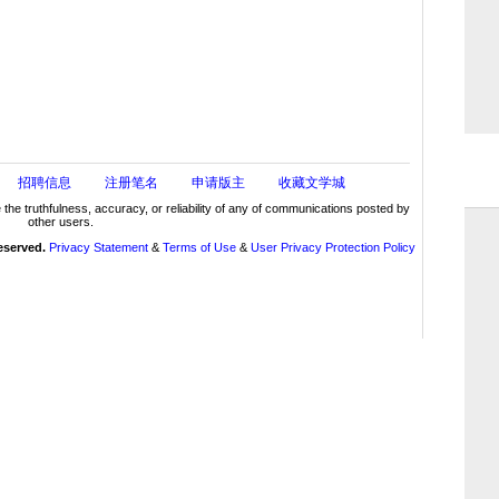
招聘信息
注册笔名
申请版主
收藏文学城
truthfulness, accuracy, or reliability of any of communications posted by
other users.
reserved.
Privacy Statement
&
Terms of Use
&
User Privacy Protection Policy