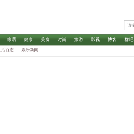
家居
健康
美食
时尚
旅游
影视
博客
群吧
生活百态
娱乐新闻