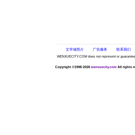
文学城简介
广告服务
联系我们
WENXUECITY.COM does not represent or guarantee the 
Copyright ©1998-2026
wenxuecity.com
All rights 