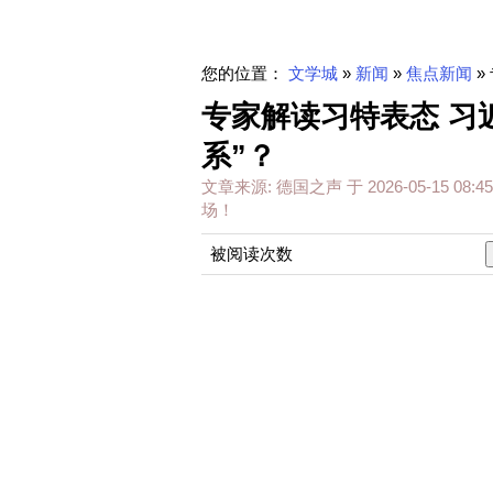
您的位置：
文学城
»
新闻
»
焦点新闻
»
专家解读习特表态 习近
系”？
文章来源:
德国之声
于
2026-05-15 08:45
场！
被阅读次数
【专家如何解读美中领袖表
— DW 中文- 德国之声 (@dw_c