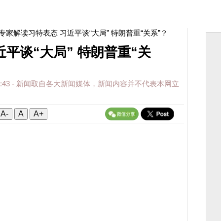
 专家解读习特表态 习近平谈“大局” 特朗普重“关系”？
平谈“大局” 特朗普重“关
:43
- 新闻取自各大新闻媒体，新闻内容并不代表本网立
A-
A
A+
态？】…
pic.twitter.com/OAhBT5cfoY
hinese)
May 15, 2026