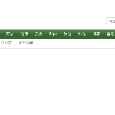
家居
健康
美食
时尚
旅游
影视
博客
群吧
生活百态
娱乐新闻