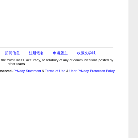
招聘信息
注册笔名
申请版主
收藏文学城
truthfulness, accuracy, or reliability of any of communications posted by
other users.
reserved.
Privacy Statement
&
Terms of Use
&
User Privacy Protection Policy