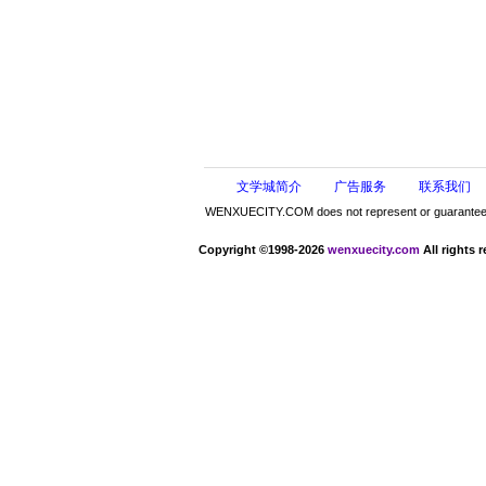
文学城简介
广告服务
联系我们
WENXUECITY.COM does not represent or guarantee the 
Copyright ©1998-2026
wenxuecity.com
All rights 