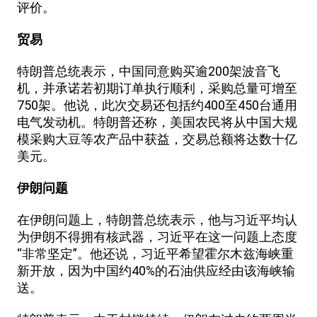
评价。
贸易
特朗普总统表示，中国同意购买逾200架波音飞
机，并承诺若初期订单执行顺利，采购总量可增至
750架。他说，此次交易还包括约400至450台通用
电气发动机。特朗普还称，美国农民将从中国大规
模采购大豆等农产品中获益，交易总额将达数十亿
美元。
伊朗问题
在伊朗问题上，特朗普总统表示，他与习近平均认
为伊朗不得拥有核武器，习近平在这一问题上态度
“非常坚定”。他还说，习近平希望霍尔木兹海峡重
新开放，因为中国约40%的石油供应经由该海峡输
送。