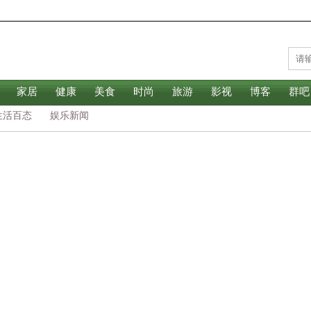
家居
健康
美食
时尚
旅游
影视
博客
群吧
生活百态
娱乐新闻