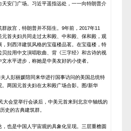
向天安门广场。习近平遥指远处，一一向特朗普介
故宫，特朗普并不陌生。9年前，2017年11
美元首夫妇共同走过太和殿、中和殿、保和殿，观
演，到西洋建筑风格的宝蕴楼品茗。在宝蕴楼，特
拉贝拉用中文演唱歌曲、背《三字经》和古诗的视
中文水平进步，称她是中美友好的小使者。
近平和夫人彭丽媛陪同来华进行国事访问的美国总统特
院。两国元首夫妇在太和殿广场合影。图/新华
在人民大会堂举行会谈后，中美元首来到北京中轴线的
年历史的古典建筑群。
达，也是中国人宇宙观的具象化呈现。三层重檐圆