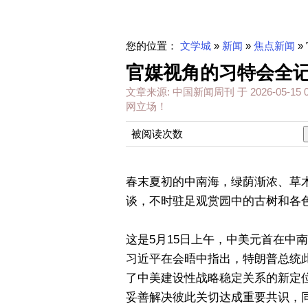
您的位置：
文学城
»
新闻
»
焦点新闻
»
官媒视角的习特会全记
文章来源:
中国新闻周刊
于
2026-05-15 
网立场！
被阅读次数
春末夏初的中南海，绿荫渐浓、草
谈，不时驻足观赏园中的古树和各
这是5月15日上午，中美元首在中
习近平在会晤中指出，特朗普总统
了中美建设性战略稳定关系的新定
妥善解决彼此关切达成重要共识，