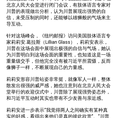
北京人民大会堂进行闭门会议，有肢体语言专家对
川普的表现做出分析，认为川普展现出强势的自
信，未受压制的同时，还能够以雄狮般的气场来主
导互动。
针对这场峰会，《纽约邮报》访问美国肢体语言专
家莉莉安.葛拉斯（Lillian Glass），莉莉安表示，
川普在这场会面中展现出极强的自信与气场，她认
为川普明白到这场会面的重要性，也知道这是一场
重量级交手，但他完全没有被习近平所震慑，反而
像狮子一样，不断展现自己的力量感。
莉莉安形容川普站姿非常挺，就像军人一样，整体
散发出很强的威严感，她也注意到在北京人民大会
堂举行的欢迎仪式中，川普除了展现强势姿态外，
和习近平互动时其实也带有不少友善与亲近感。
莉莉安进一步表示“我觉得两人之间确实有某种真
实的好感，看得出来他们是真的彼此欣赏”、“川普