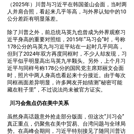
（2025年）川普与习近平在韩国釜山会面，当时两
人并肩合照，看起来几乎等高，与外界认知中的10
公分差距有明显落差。
除了川普之外，前总统马英九也曾成为外界观察习
近平身高的重要对照组，2015年“马习会”时，号称
178公分的马英九与习近平站在一起时几乎同高，
但到了2024年双方再度同框时，不少人却发现，习
近平似乎明显高出马英九半颗头。另外，上个月习
近平与同样号称178公分的国民党主席郑丽文会面
时，照片中两人身高也看起来十分接近。由于每次
同框画面差异明显，许多网友开始猜测“秘密可能
藏在鞋子里”，不过说法尚未被官方证实。
川习会焦点仍在美中关系
虽然身高话题意外抢走部分版面，但这次“川习会”
真正重点，仍聚焦在美中贸易、台湾问题与全球局
势。在高峰会期间，习近平特别接见了随同川普访