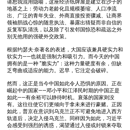
请恕我混用隐喻，这座经济纸牌屋是建立在沙子的
地基之上：劳动力老龄化且规模萎缩、人口净流
出、广泛的青年失业、外商直接投资骤减、让商界
领袖胆战心惊的随意执法、暴露出猜疑而非自信的
反复军队清洗，以及除了引发邻国惊恐和疏远之外
别无他用的强硬外交政策。
根据约瑟夫·奈著名的表述，大国应该兼具硬实力和
软实力——也就是强制力和吸引力。而今天的中国
拥有的是一种 “脆实力”：这种力量硬度有余，但缺
乏弯曲或适应的能力。迟早，它注定会破碎。
然而，这正是当今中国如此令人恐惧的原因。正在
崛起中的国家——邓小平和江泽民时期的中国正是
如此——有余裕可以静待时机。衰落的国家则没
有。这往往使它们更倾向于拿未来进行豪赌。正因
如此，普京在意识到乌克兰正不可避免地进入西方
轨道后，决定入侵乌克兰。同样因为如此，习近平
会感受到强烈的诱惑，渴望通过入侵或封锁来夺取