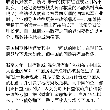
取得良好效果。所谓“未来的技术”往往被证明名不
副实。（还记得曾被视为环保救星的乙醇燃料汽车
吗？）当纳税人的资金被导向所谓的国家冠军产业
时，企业领导者往往更关注政治需求——比如维持
亏损工厂的运营——而非严谨的管理，这常导致管
理松懈。而一旦商业与政府之间的界限变得难以区
分，腐败往往就会成为痼疾。
美国周期性地遭受其中一些问题的困扰，在现任政
府领导下尤为如此。但中国的问题要严重得多。
截至去年，国有制或“混合所有制”企业约占中国最
大企业的60%。中国房地产泡沫的破裂催生了“鬼
城”这一诡异现象，耗尽了数以百万计普通中国人
的积蓄，并引发了地方财政危机。而中国的企业部
门正日益“僵尸化”，因为公司正日益依赖廉价信贷
来弥补亏损：据《财富》杂志报道，“自2019年以
来，企业债务翻了一番，而收入仅增长了30%。”