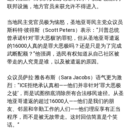
联邦设施，地方官员未获允许不得进入。
当地民主党官员极为恼怒，圣地亚哥民主党众议员
斯科特·彼得斯（Scott Peters）表示：“川普总统
曾承诺针对‘罪大恶极’的罪犯，但从圣地亚哥遣返
的16000人真的是罪大恶极吗？还是只是为了完成
武断配额？”他强调，选民有权知道从自己社区被
带走的人究竟是谁，以及被遣返的原因。
众议员萨拉·雅各布斯（Sara Jacobs）语气更为激
烈：“ICE拒绝承认真相——他们并非针对‘罪大恶极
之徒’，而是试图彻底消除所有合法移民途径。从圣
地亚哥遣返的超过16000人——他们是我们的朋
友、邻居和辛勤工作的人们——他们理应享有正当
程序，而不是被无故带走。这封回信简直是个笑
话。”