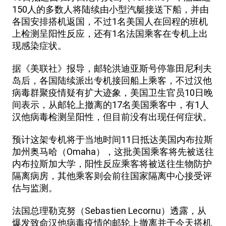
150人的多数人将陆续由小型汽艇接送下船，并由
各国安排搭机返国，不过1名美国人在回程的班机
上检测呈阳性反应，还有1名法国乘客在专机上出
现感染症状。
据《美联社》报导，邮轮洪迪亚斯号停靠田尼利夫
岛后，各国陆续派出专机接回船上乘客，不过汉他
病毒群聚疫情疑有扩大迹象，美国卫生官员10日晚
间表示，从邮轮上撤离的17名美国乘客中，有1人
汉他病毒检测呈阳性，但目前没有出现任何症状。
预计这架专机将于当地时间11日抵达美国内布拉斯
加州奥马哈（Omaha），这批美国乘客将先被送往
内布拉斯加大学，阳性反应乘客将被送往生物防护
隔离病房，其他乘客则会前往国家隔离中心接受评
估与监测。
法国总理勒克努（Sebastien Lecornu）透露，从
爆发致命汉他病毒疫情的邮轮上撤离并于今天搭机