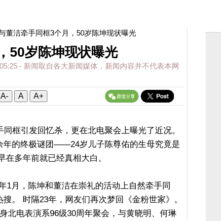
 与董洁牵手同框3个月，50岁陈坤现状曝光
，50岁陈坤现状曝光
05:25
- 新闻取自各大新闻媒体，新闻内容并不代表本网
A-
A
A+
牵手同框引发回忆杀，更在北电聚会上曝光了近况。
余年的终极谜团——24岁儿子陈尊佑的生母究竟是
，早在多年前就已经真相大白。
26年1月，陈坤和董洁在崇礼的活动上自然牵手同
搜。 时隔23年，网友们再次梦回《金粉世家》。
身北电表演系96级30周年聚会，与黄晓明、何琳