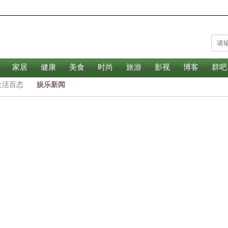
家居
健康
美食
时尚
旅游
影视
博客
群吧
生活百态
娱乐新闻