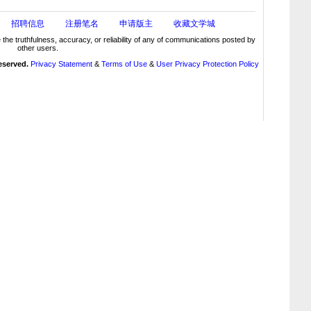
招聘信息
注册笔名
申请版主
收藏文学城
truthfulness, accuracy, or reliability of any of communications posted by
other users.
reserved.
Privacy Statement
&
Terms of Use
&
User Privacy Protection Policy