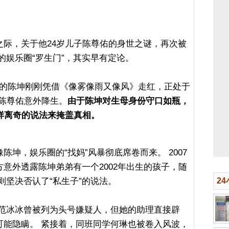
之际，关于他24岁儿子陈尊佑的身世之谜，再次被
的娱乐圈“罗生门”，其实早有定论。
6岁的陈坤刚刚凭借《像雾像雨又像风》走红，正处于
，陈尊佑意外降生。
由于陈坤对生母身份守口如瓶，
样离奇的说法来掩盖真相。
坤，娱乐圈的“找妈”风暴彻底席卷而来。 2007
意外透露陈坤弟弟有一个2002年出生的孩子，随
则坚决否认了“私生子”的说法。
2
 范冰冰曾被列为头号嫌疑人，但她的助理直接辟
可能隐瞒。 紧接着，同班同学何琳也被卷入风波，