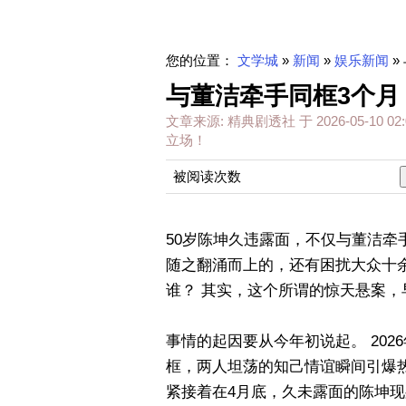
您的位置：
文学城
»
新闻
»
娱乐新闻
»
与董洁牵手同框3个月
文章来源:
精典剧透社
于
2026-05-10 02:
立场！
被阅读次数
50岁陈坤久违露面，不仅与董洁
随之翻涌而上的，还有困扰大众十
谁？ 其实，这个所谓的惊天悬案
事情的起因要从今年初说起。 20
框，两人坦荡的知己情谊瞬间引爆热
紧接着在4月底，久未露面的陈坤现