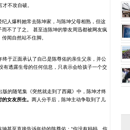
谣言才不攻自破。
经纪人爆料她常去陈坤家，与陈坤父母相熟，但这
子而不了了之。 甚至连陈坤的挚友周迅都被网友疯
，传闻自然站不住脚。
0年终于正面承认了自己是陈尊佑的亲生父亲，并公
然没有透露生母的任何信息，只表示会给孩子一个交
年出版的随笔集《突然就走到了西藏》中，陈坤才终
时的女友所生。
两人分手后，陈坤主动争取到了儿
陈坤甚至直接告诉年幼的陈尊佑：“你没有妈妈，你