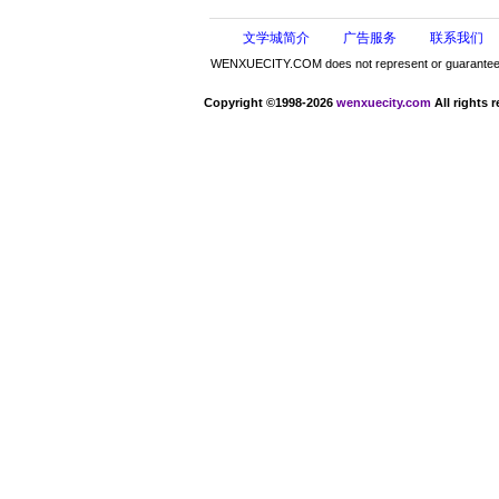
文学城简介
广告服务
联系我们
WENXUECITY.COM does not represent or guarantee the 
Copyright ©1998-2026
wenxuecity.com
All rights 