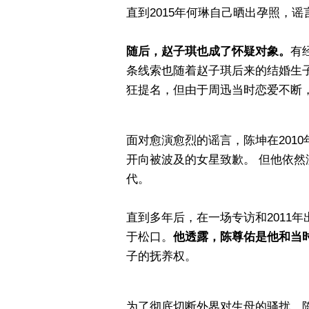
直到2015年何琳自己晒出孕照，
随后，赵子琪也成了怀疑对象。
有
条线索也随着赵子琪后来的结婚生
狂提名，但由于周迅当时恋爱不断
面对愈演愈烈的谣言，陈坤在201
开向被波及的女星致歉。 但他依
代。
直到多年后，在一场专访和2011
于松口。
他透露，陈尊佑是他和当
子的抚养权。
为了彻底切断外界对生母的骚扰，