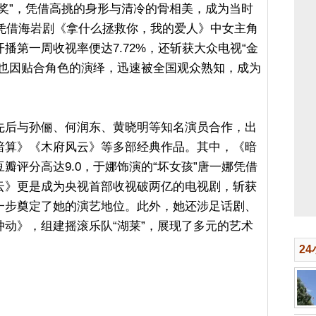
奖”，凭借高挑的身形与清冷的骨相美，成为当时
娜凭借海岩剧《拿什么拯救你，我的爱人》中女主角
播第一周收视率便达7.72%，还斩获大众电视“金
娜也因贴合角色的演绎，迅速被全国观众熟知，成为
先后与孙俪、何润东、黄晓明等知名演员合作，出
暗算》《木府风云》等多部经典作品。其中，《暗
瓣评分高达9.0，于娜饰演的“坏女孩”唐一娜凭借
云》更是成为央视首部收视破两亿的电视剧，斩获
一步奠定了她的演艺地位。此外，她还涉足话剧、
动》，组建摇滚乐队“湖莱”，展现了多元的艺术
2