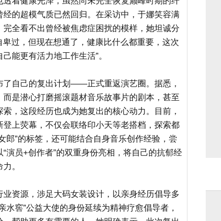
也透着健康光泽，虽然尚未完全恢复巅峰时期的纤
曾经的超模气质已然回归。在采访中，于娜笑容满
，完全看不出曾经被焦虑症困扰的模样，她坦诚分
也自卑过，但现在想通了，健康比什么都重要，这次
自己能更有活力地工作生活”。
布了自己的复出计划——正式重返演艺圈。据悉，
，而是潜心打磨摇滚题材音乐故事片的剧本，甚至
探索，这段经历也成为她复出的核心动力。目前，
新登上荧幕，不仅会联络印小天等老搭档，探索都
女郎”的标签，还可能结合自身音乐创作经验，尝
“演员+创作者”的双重身份亮相，将自己的抗郁经
命力。
行业资源，涉足大码女装设计，以亲身经历倡导多
亲水窖”公益大使的身份延续为精神疗愈倡导者，