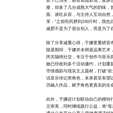
双下巴消失，锁骨若隐若现，皮肤
瘦，却多了几分成熟大气的韵味，
面、谈吐从容，与主持人互动自然
享：“之前吃药胖到230斤时，我
减肥不是为了迎合别人，而是为了
除了分享减重心得，于娜更重磅宣
隐退期间，于娜并未彻底远离艺术
闭关隔绝社交，专注于创作与音乐
她已经收到多个活动邀约，计划重
市情感剧与现实主义题材，打破“岩
试音乐传记类角色，未来甚至有望以
历融入作品，赋予角色更真实的生
此外，于娜还计划联动自己的模特
元审美，同时继续践行公益，将“母