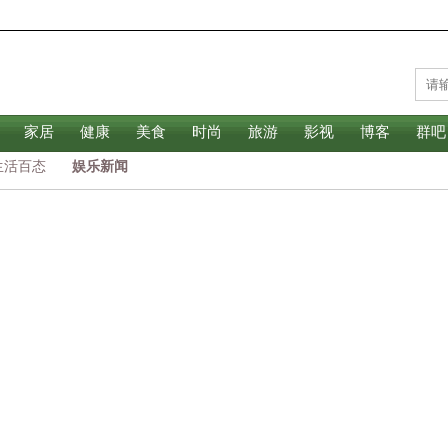
家居
健康
美食
时尚
旅游
影视
博客
群吧
生活百态
娱乐新闻