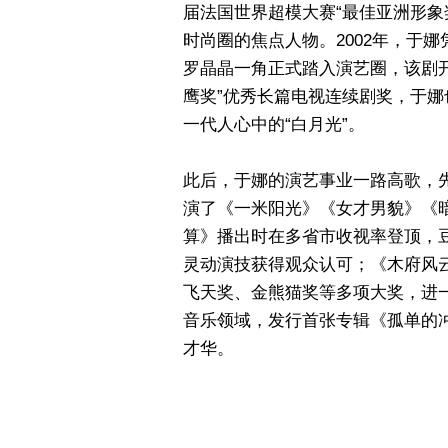
届法国世界超模大赛“最佳亚洲形象
时尚圈的焦点人物。2002年，于
罗晶晶一角正式踏入演艺圈，该剧开
鹰奖”优秀长篇电视连续剧奖，于
一代人心中的“白月光”。
此后，于娜的演艺事业一路高歌，
演了《一米阳光》《女才男貌》《
算》播出时在多省市收视率登顶，豆
灵动演技获得观众认可；《木府风
飞天奖、金熊猫奖等多项大奖，进
音乐领域，发行首张专辑《孤单的冲
才华。