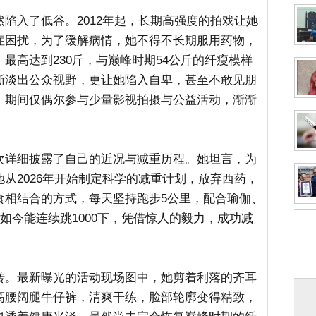
陷入了低谷。2012年起，长期高强度的拍戏让她
症困扰，为了缓解病情，她不得不长期服用药物，
最高达到230斤，与巅峰时期54公斤的纤瘦模样
渐淡出公众视野，更让她陷入自卑，甚至不敢见朋
，期间仅偶尔参与少量影视拍摄与公益活动，渐渐
次详细披露了自己的近况与减重历程。她坦言，为
从2026年开始制定科学的减重计划，放弃西药，
食相结合的方式，每天坚持跑步5公里，配合瑜伽、
到如今能连续跳1000下，凭借惊人的毅力，成功减
转。最新曝光的活动现场图中，她剪着利落的齐耳
高腰阔腿牛仔裤，清爽干练，脸部轮廓变得精致，