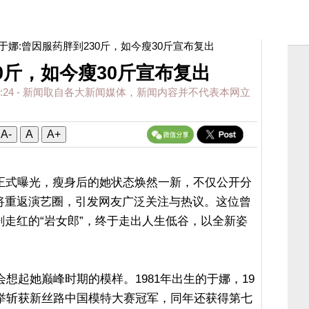
 于娜:曾因服药胖到230斤，如今瘦30斤宣布复出
0斤，如今瘦30斤宣布复出
:24
- 新闻取自各大新闻媒体，新闻内容并不代表本网立
A-
A
A+
况正式曝光，瘦身后的她状态焕然一新，不仅公开分
将重返演艺圈，引发网友广泛关注与热议。这位曾
走红的“岩女郎”，终于走出人生低谷，以全新姿
会想起她巅峰时期的模样。1981年出生的于娜，19
一举斩获新丝路中国模特大赛冠军，同年还获得第七