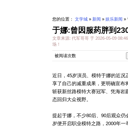
您的位置：
文学城
»
新闻
»
娱乐新闻
»
于娜:曾因服药胖到23
文章来源:
代军哥哥
于
2026-05-09 08:46
场！
被阅读次数
近日，45岁演员、模特于娜的近
享了自己的减重成果，更明确宣布
斩获新丝路模特大赛冠军、凭海岩剧
态回归大众视野。
提起于娜，不少80后、90后观众仍
岁便开启职业模特之路，2000年