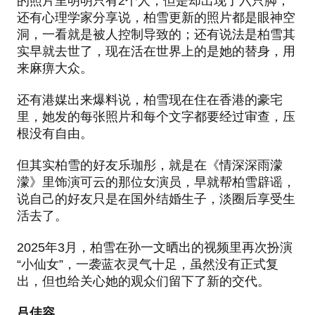
的照片里明明只有2个人，但是却出现了六只脚；
还有心理学家分享说，柏雪更新的照片都是眼神空
洞，一看就是被人控制导致的；还有说法是柏雪其
实早就去世了，现在活在世界上的是她的替身，用
来麻痹大众。
还有港媒出来爆料说，柏雪现在住在香港的豪宅
里，她发的每张照片和每个文字都要经过审查，压
根没有自由。
但其实柏雪的好友乐珈彤，就是在《情深深雨濛
濛》里饰演可云的那位女演员，早就帮柏雪辟谣，
说自己的好友只是在国外结婚生子，淡圈后享受生
活去了。
2025年3月，柏雪在孙一文晒出的视频里再次扮演
“小仙女”，一袭蓝衣灵气十足，虽然没有正式复
出，但也给关心她的观众们留下了新的交代。
吕佳容