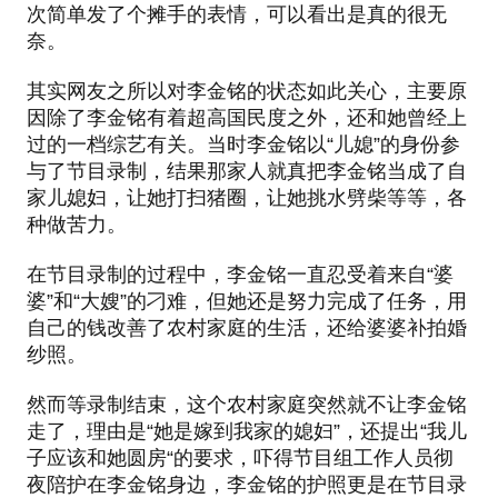
次简单发了个摊手的表情，可以看出是真的很无
奈。
其实网友之所以对李金铭的状态如此关心，主要原
因除了李金铭有着超高国民度之外，还和她曾经上
过的一档综艺有关。当时李金铭以“儿媳”的身份参
与了节目录制，结果那家人就真把李金铭当成了自
家儿媳妇，让她打扫猪圈，让她挑水劈柴等等，各
种做苦力。
在节目录制的过程中，李金铭一直忍受着来自“婆
婆”和“大嫂”的刁难，但她还是努力完成了任务，用
自己的钱改善了农村家庭的生活，还给婆婆补拍婚
纱照。
然而等录制结束，这个农村家庭突然就不让李金铭
走了，理由是“她是嫁到我家的媳妇”，还提出“我儿
子应该和她圆房“的要求，吓得节目组工作人员彻
夜陪护在李金铭身边，李金铭的护照更是在节目录