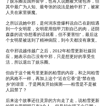
了娱乐圈去国外留学，也有人说她被大佬包养，但
其中最广为人知、最夸张的说法是她中邪了，被家
人关在家里驱魔。
之所以说她中邪，是何润东曾爆料说自己在剧组遇
到一个女明星，女明星用指甲刀割自己的肉，还阴
森森的说“你想看的话就看，但不要害怕”，最后这
个女明星被送到了精神病院，到今天都没有康复。
在中邪说越传越广之后，2012年柏雪更新社媒回
应，她表示自己没有中邪，只是想更好的享受生
活，所以退出了娱乐圈。
但由于这个账号里更新的柏雪的内容，和之间柏雪
的风格不一样，再加上这个“近在它香”是“禁在他
乡”的谐音，于是网友开始揣测——柏雪是不是被
人囚禁了？
后来这个故事还往灵异的方向走了走，说柏雪更新