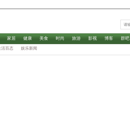
家居
健康
美食
时尚
旅游
影视
博客
群吧
生活百态
娱乐新闻