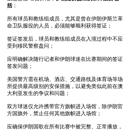
括
：
所有球员和教练组成员，尤其是曾在伊朗伊斯兰革
命卫队服役的人员，必须能够顺利获得签证；
签证签发后，球员和教练组成员在入境过程中不应
受到移民警察盘问；
应明确解决随行记者和伊朗球迷在比赛期间的签证
签发问题；
美国警方需在机场、酒店、交通路线及体育场等场
所提供最高级别的安保措施，以避免类似此前在澳
大利亚发生的争议和问题；
双方球迷仅允许携带官方旗帜进入场馆，除伊朗官
方国旗外，禁止任何其他旗帜进入场馆；
应确保伊朗国歌在所有比赛中被完整、正常播放，