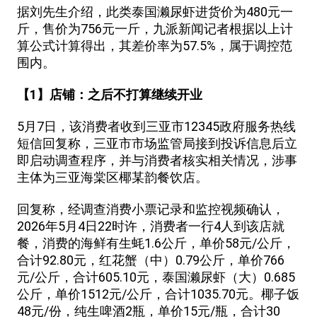
据刘先生介绍，此类泰国濑尿虾进货价为480元一
斤，售价为756元一斤，九派新闻记者根据以上计
算公式计算得出，其差价率为57.5%，属于调控范
围内。
【1】店铺：之后不打算继续开业
5月7日，该消费者收到三亚市12345政府服务热线
短信回复称，三亚市市场监管局接到投诉信息后立
即启动调查程序，并与消费者核实相关情况，涉事
主体为三亚海棠区椰某韵餐饮店。
回复称，经调查消费小票记录和监控视频确认，
2026年5月4日22时许，消费者一行4人到该店就
餐，消费的海鲜有生蚝1.6公斤，单价58元/公斤，
合计92.80元，红花蟹（中）0.79公斤，单价766
元/公斤，合计605.10元，泰国濑尿虾（大）0.685
公斤，单价1512元/公斤，合计1035.70元。椰子饭
48元/份，纯生啤酒2瓶，单价15元/瓶，合计30