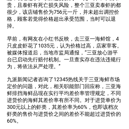
贵，且泰虾有死亡损失风险，整个三亚卖泰虾的都
很少，该店铺售价为756元一斤，并未超出调控价
格，顾客若觉得价格超出承受范围，当时可以退
掉。
早前，有网友在小红书反映，去三亚一海鲜馆，4
只皮皮虾花了1035元，认为价格过高，店家宰客。
被媒体报道后，当地市监局通报，“三亚放心游平
台已启动先行赔付机制。一旦查实存在违法违规行
为，将依法从严处理。”
九派新闻记者咨询了12345热线关于三亚海鲜市场
定价的问题，对此，相关职能部门回应称，三亚海
鲜排挡海鲜品现在实行平均差价率管理规定，不同
进货价的海鲜其差价率有所不同。对于进货单价为
300元以上的虾类，其差价率为60%，也即该档次
虾类的售价与进货价之间的差价不能超过进货价的
60%。