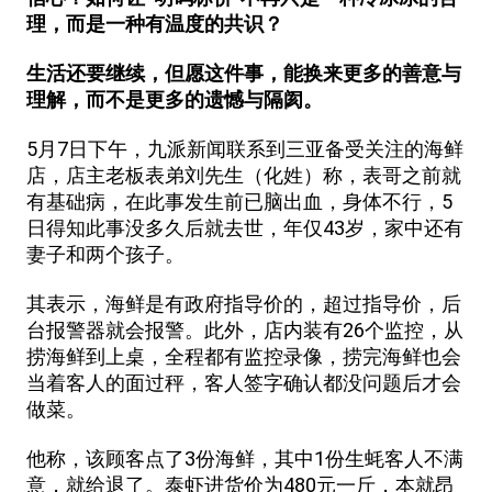
理，而是一种有温度的共识？
生活还要继续，但愿这件事，能换来更多的善意与
理解，而不是更多的遗憾与隔阂。
5月7日下午，九派新闻联系到三亚备受关注的海鲜
店，店主老板表弟刘先生（化姓）称，表哥之前就
有基础病，在此事发生前已脑出血，身体不行，5
日得知此事没多久后就去世，年仅43岁，家中还有
妻子和两个孩子。
其表示，海鲜是有政府指导价的，超过指导价，后
台报警器就会报警。此外，店内装有26个监控，从
捞海鲜到上桌，全程都有监控录像，捞完海鲜也会
当着客人的面过秤，客人签字确认都没问题后才会
做菜。
他称，该顾客点了3份海鲜，其中1份生蚝客人不满
意，就给退了。泰虾进货价为480元一斤，本就昂