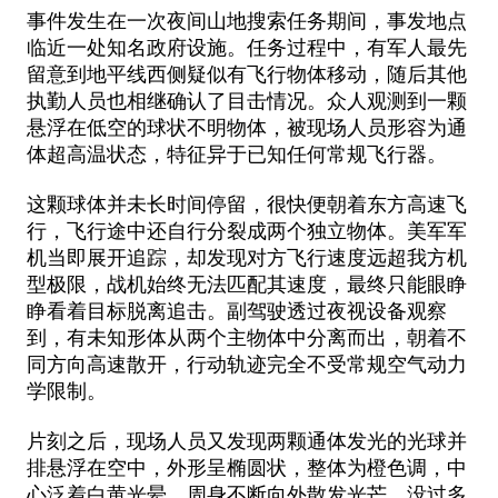
事件发生在一次夜间山地搜索任务期间，事发地点
临近一处知名政府设施。任务过程中，有军人最先
留意到地平线西侧疑似有飞行物体移动，随后其他
执勤人员也相继确认了目击情况。众人观测到一颗
悬浮在低空的球状不明物体，被现场人员形容为通
体超高温状态，特征异于已知任何常规飞行器。
这颗球体并未长时间停留，很快便朝着东方高速飞
行，飞行途中还自行分裂成两个独立物体。美军军
机当即展开追踪，却发现对方飞行速度远超我方机
型极限，战机始终无法匹配其速度，最终只能眼睁
睁看着目标脱离追击。副驾驶透过夜视设备观察
到，有未知形体从两个主物体中分离而出，朝着不
同方向高速散开，行动轨迹完全不受常规空气动力
学限制。
片刻之后，现场人员又发现两颗通体发光的光球并
排悬浮在空中，外形呈椭圆状，整体为橙色调，中
心泛着白黄光晕，周身不断向外散发光芒。没过多