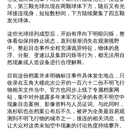
久，第三颗光球出现在两颗球体下方，随后又有光
球接连现身，短短数秒间，下方陆续聚集了四五颗
发光球体。
这些光球排列成型后，开始有序向下明暗闪烁，整
体看似保持静止状态，直到渐渐消失在观测视野
中。整起目击事件全程充满诡异特征，物体的悬
浮、分裂、变速以及集群闪烁等行为，都无法用自
然现象或人造设备进行合理解释。
目前这份档案并未明确标注事件具体发生地点，只
收录在五角大楼此次公开的一百六十二份不明飞行
物相关文件当中。官方也同步上线了专属档案网
站，集中对外披露多年来军方记录的各类不明空中
现象目击案例、影像资料与人员证词。与此同时，
洛杉矶也在档案公布后不久，被评为全美最容易观
测到不明飞行物的城市之一，接连的相关消息，也
让大众对这类未知空中现象的讨论热度持续攀升。