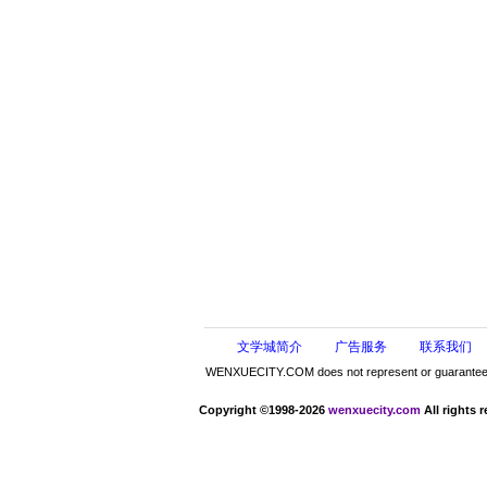
文学城简介
广告服务
联系我们
WENXUECITY.COM does not represent or guarantee the 
Copyright ©1998-2026
wenxuecity.com
All rights 