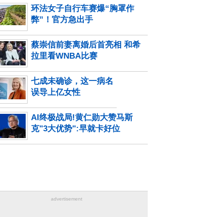
环法女子自行车赛爆“胸罩作
弊”！官方急出手
蔡崇信前妻离婚后首亮相 和希
拉里看WNBA比赛
七成未确诊，这一病名
误导上亿女性
AI终极战局!黄仁勋大赞马斯
克"3大优势":早就卡好位
advertisement