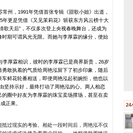
苏常州，1991年凭借首张专辑《甜歌小姐》出道，
95年更是凭借《又见茉莉花》斩获东方风云榜十大
情歌天后”，不仅多次登上央视春晚舞台，还成为
峰时期可谓风光无限。而她与李厚霖的缘分，便始
时与李厚霖相识，彼时的李厚霖已是商界新贵，26岁
借勇敢执着的气质给周艳泓留下了初步印象，随后
豪车鲜花轮番相送，即便周艳泓起初婉拒，他也以
”为由坚持示好，最终打动了周艳泓的心。两人相恋
己的圈中好友为李厚霖的珠宝卖场撑场，甚至在卖
修成正果。
2
能抵过现实的考验。相处一段时间后，周艳泓不仅