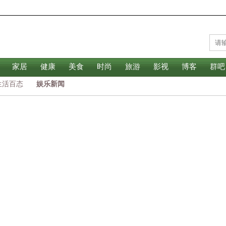
家居
健康
美食
时尚
旅游
影视
博客
群吧
生活百态
娱乐新闻