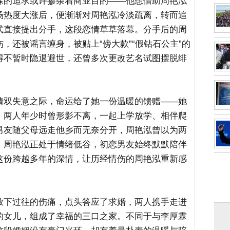
霖的追求或许掺杂着商业目的——他想借助周艳泓
场热度大涨后，便渐渐对周艳泓冷淡疏离，转而追
式直接提出分手，这段恋情草草落幕。分手后的周
，还被谣言缠身，被贴上“傍大款”“假钻石公主”的
得不暂时隐退避世，还曾多次更改艺名试图摆脱绯
情双失意之际，命运给了她一份温暖的馈赠——她
，两人年少时曾形影不离，一起上学放学、相伴爬
男友随父母远走他乡而无奈分开，周艳泓曾以为两
，周艳泓正处于情绪低谷，初恋男友始终默默陪伴
这份跨越多年的深情，让历经情伤的周艳泓重新感
放下过往的伤痛，点头答应了求婚，两人携手走进
的女儿，组成了幸福的三口之家。不同于与李厚霖