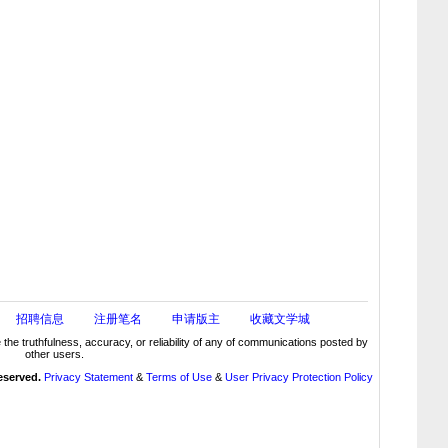
招聘信息
注册笔名
申请版主
收藏文学城
truthfulness, accuracy, or reliability of any of communications posted by
other users.
reserved.
Privacy Statement
&
Terms of Use
&
User Privacy Protection Policy