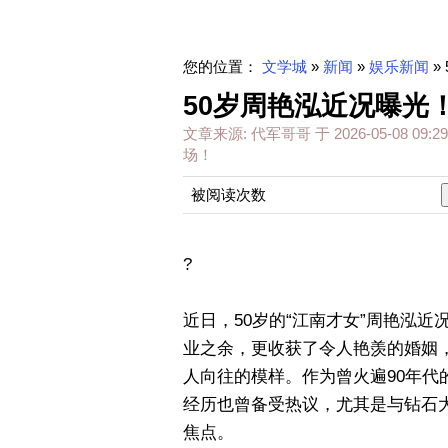
您的位置：
文学城
»
新闻
»
娱乐新闻
»
50岁周艳泓近况曝光
文章来源:
代军哥哥
于
2026-05-08 09:29
场！
被阅读次数
?
近日，50岁的“江南才女”周艳泓
业之余，更收获了令人艳羡的婚姻
人向往的模样。作为曾火遍90年
经历也曾备受热议，尤其是与钻石
焦点。