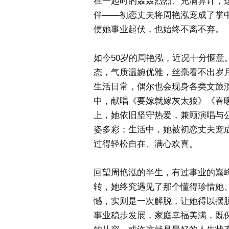
在一起时的轰轰烈烈、充满算计，
伴——初恋丈夫将周艳泓宠成了掌
便她事业起伏，也始终不离不弃。
如今50岁的周艳泓，近况十分惬
态，气质温婉优雅，丝毫看不出岁
生活日常，偶尔也会现身各类文旅
中，献唱《要嫁就嫁灰太狼》《春
上，她依旧坚守热爱，兼顾演唱与公
姿多彩；生活中，她被初恋丈夫宠
过得轻松自在、满心欢喜。
回望周艳泓的半生，有过事业的巅
转，她终究遇见了那个懂得珍惜她
憾，实则是一次解脱，让她得以摆
事业稳步发展，家庭幸福美满，既保