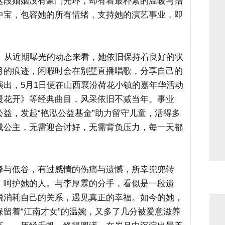
这段婚姻没有豪门光环，却有着最朴素的温暖与陪
中宝，包容她的所有情绪，支持她的演艺事业，即
意。从近期曝光的动态来看，她依旧保持着良好的状
月的痕迹，闲暇时会在别墅直播唱歌，分享自己的
演出，5月1日便在山西襄汾荷花小镇的嘉年华活动
暖花开》等经典曲目，风采依旧不减当年。事业
益，发起“艳泓公益基金”助力留守儿童，活得多
成公主，无需迎合讨好，无需背负压力，每一天都
峰与低谷，有过感情的伤痛与遗憾，所幸兜兜转
、呵护她的人。与李厚霖的分手，看似是一段遗
脱消耗自己的关系，遇见真正的幸福。如今的她，
留着“江南才女”的温婉，又多了几分被爱意滋养