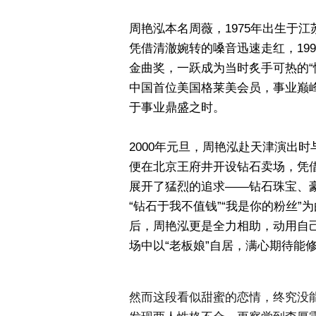
周艳泓本名周薇，1975年出生于江
凭借清澈婉转的嗓音迅速走红，19
金曲奖，一跃成为当时炙手可热的“
中国首位美国格莱美会员，事业巅
于事业鼎盛之时。
2000年元旦，周艳泓赴天津演出
便在北京王府井开设钻石卖场，凭
展开了猛烈的追求——钻石珠宝、
“钻石于我不值钱”“我是你的粉丝
后，周艳泓更是全力相助，动用自
场中以“老板娘”自居，满心期待能
然而这段看似甜蜜的恋情，终究没