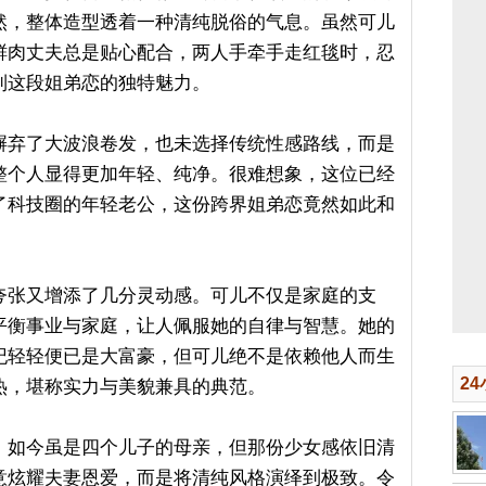
然，整体造型透着一种清纯脱俗的气息。虽然可儿
鲜肉丈夫总是贴心配合，两人手牵手走红毯时，忍
到这段姐弟恋的独特魅力。
摒弃了大波浪卷发，也未选择传统性感路线，而是
整个人显得更加年轻、纯净。很难想象，这位已经
了科技圈的年轻老公，这份跨界姐弟恋竟然如此和
夸张又增添了几分灵动感。可儿不仅是家庭的支
平衡事业与家庭，让人佩服她的自律与智慧。她的
纪轻轻便已是大富豪，但可儿绝不是依赖他人而生
2
热，堪称实力与美貌兼具的典范。
，如今虽是四个儿子的母亲，但那份少女感依旧清
意炫耀夫妻恩爱，而是将清纯风格演绎到极致。令