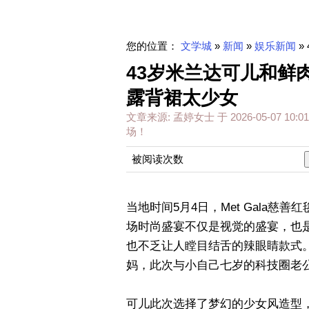
您的位置：
文学城
»
新闻
»
娱乐新闻
»
43岁米兰达可儿和鲜肉
露背裙太少女
文章来源:
孟婷女士
于
2026-05-07 10:01
场！
被阅读次数
当地时间5月4日，Met Gala
场时尚盛宴不仅是视觉的盛宴，也
也不乏让人瞠目结舌的辣眼睛款式
妈，此次与小自己七岁的科技圈老
可儿此次选择了梦幻的少女风造型