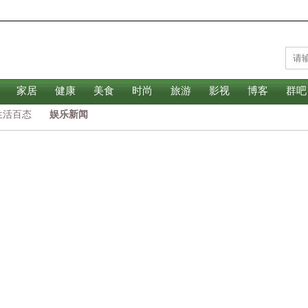
家居
健康
美食
时尚
旅游
影视
博客
群吧
生活百态
娱乐新闻