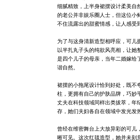
细腻精致，上半身裙摆设计柔美自
的老公并非娱乐圈人士，但这位小
不住流露出的甜蜜情感，让人感受
为了与这身清新造型相呼应，可儿
以半扎丸子头的纯欲风亮相，让她
是四个儿子的母亲，当年二婚嫁给
谐自然。
裙摆的小拖尾设计恰到好处，既不
柱，更拥有自己的护肤品牌，巧妙
丈夫在科技领域同样出类拔萃，年
存，她们夫妇各自在领域中发光发
曾经在维密舞台上大放异彩的可儿
晰可见。这次红毯造型，她并未刻