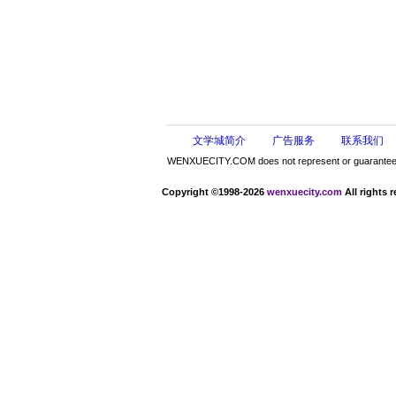
文学城简介
广告服务
联系我们
WENXUECITY.COM does not represent or guarantee the 
Copyright ©1998-2026
wenxuecity.com
All rights 