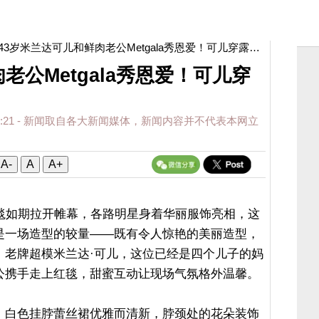
 43岁米兰达可儿和鲜肉老公Metgala秀恩爱！可儿穿露背裙太少女
老公Metgala秀恩爱！可儿穿
:21
- 新闻取自各大新闻媒体，新闻内容并不代表本网立
A-
A
A+
慈善红毯如期拉开帷幕，各路明星身着华丽服饰亮相，这
是一场造型的较量——既有令人惊艳的美丽造型，
。老牌超模米兰达·可儿，这位已经是四个儿子的妈
公携手走上红毯，甜蜜互动让现场气氛格外温馨。
，白色挂脖蕾丝裙优雅而清新，脖颈处的花朵装饰