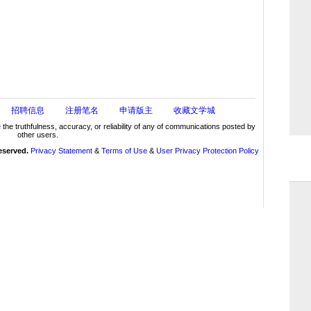
招聘信息
注册笔名
申请版主
收藏文学城
truthfulness, accuracy, or reliability of any of communications posted by
other users.
reserved.
Privacy Statement
&
Terms of Use
&
User Privacy Protection Policy