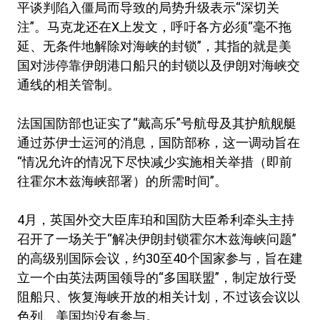
平谈判陷入僵局而导致的局势升级表示“深切关
注”。马克龙还在X上发文，呼吁各方必须“毫不拖
延、无条件地解除对海峡的封锁”，其指的就是美
国对涉停靠伊朗港口船只的封锁以及伊朗对海峡交
通线的相关管制。
法国国防部也证实了“戴高乐”号航母及其护航舰艇
通过苏伊士运河的消息，国防部称，这一调动旨在
“情况允许的情况下尽快减少实施相关举措（即前
往霍尔木兹海峡部署）的所需时间”。
4月，英国外交大臣库珀和国防大臣希利牵头主持
召开了一场关于“解决伊朗封锁霍尔木兹海峡问题”
的高级别国际会议，约30至40个国家参与，旨在建
立一个由英法两国领导的“多国联盟”，制定放行受
阻船只、恢复海峡开放的相关计划，不过该会议以
色列、美国均没有参与。