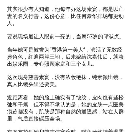
其实很少有人知道，他每年办这场素宴，都是以亡
妻的名义行善，这份心意，比任何豪华排场都更动
人。
要说现场最让人眼前一亮的，当属57岁的邱淑贞。
当年她可是被誉为“香港第一美人”，演活了无数经
典角色，红遍两岸三地，后来嫁给沈嘉伟后，就淡
出娱乐圈，专心照顾家庭和三个女儿。
这次现身慈善素宴，没有浓妆艳抹，纯素颜出镜，
真人比镜头里还要美。
近距离看，她的脸上确实有了皱纹，皮肉也有些松
弛和干瘪，但不得不承认的是，她的皮肤一点医美
痕迹都没有，肌肤是那种自然的通透感，站在人群
里，气质直接碾压全场。
有网友拍到她和曾志伟寒暄时，嘴角始终挂着温柔