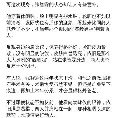
可这次现身，张智霖的状态却让人有些意外。
他穿着休闲装，脸上明显有些水肿，轮廓也不如以
前清晰，发际线也有后移的迹象，看起来比同龄人
苍老了不少，和当年那个俊朗的“冻龄男神”判若两
人。
反观身边的袁咏仪，保养得格外好，脸部皮肉紧
致，没有明显的皱纹，皮肤白皙透亮，依旧是那个
大大咧咧的“靓靓姐”，站在张智霖身边，两人状态
反差十分明显。
有人说，张智霖这两年状态下滑，和他之前做胆结
石手术有关，术后恢复虽然不错，但还是难免留下
痕迹，再加上常年劳累，才会显得格外苍老。
不过即便状态不如从前，他看向袁咏仪的眼神，依
旧满是温柔，两人并肩站在一起，那种相濡以沫的
默契，比颜值更打动人。