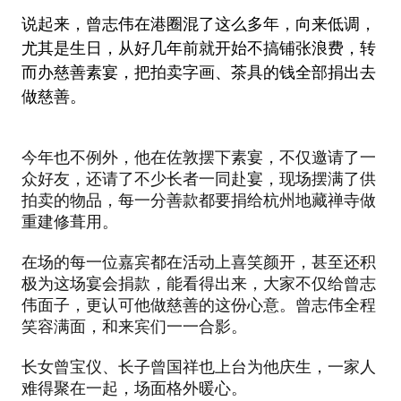
说起来，曾志伟在港圈混了这么多年，向来低调，
尤其是生日，从好几年前就开始不搞铺张浪费，转
而办慈善素宴，把拍卖字画、茶具的钱全部捐出去
做慈善。
今年也不例外，他在佐敦摆下素宴，不仅邀请了一
众好友，还请了不少长者一同赴宴，现场摆满了供
拍卖的物品，每一分善款都要捐给杭州地藏禅寺做
重建修葺用。
在场的每一位嘉宾都在活动上喜笑颜开，甚至还积
极为这场宴会捐款，能看得出来，大家不仅给曾志
伟面子，更认可他做慈善的这份心意。曾志伟全程
笑容满面，和来宾们一一合影。
长女曾宝仪、长子曾国祥也上台为他庆生，一家人
难得聚在一起，场面格外暖心。