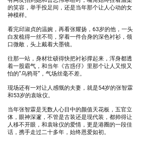
的笑容，举手投足间，还是当年那个让人心动的女
神模样。
看完邱淑贞的温婉，再看张耀扬，63岁的他，一头
白发梳得一丝不苟，穿着一件合身的深色衬衫，领
口微敞，头上戴着大墨镜。
往那一站，身材壮硕得快把衬衫撑起来，浑身都透
着一股霸气，和当年《古惑仔》里那个让人又恨又
怕的“乌鸦哥”，气场丝毫不差。
现场还有一对让人感慨的夫妻，就是54岁的张智霖
和53岁的袁咏仪。
当年张智霖是无数人心目中的颜值天花板，五官立
体，眼神深邃，不管是古装还是现代装，都帅得让
人移不开眼，和袁咏仪的爱情，更是港圈的一段佳
话，携手走过二十多年，始终恩爱如初。