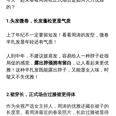
的？
1.头发微卷，长发蓬松更显气质
上了年纪不一定要留短发！看看周涛的发型，微卷
半扎发显年轻还有气质！
人到中年，不建议披肩发，容易给人一种脖子处很
局促的感觉，
露出脖颈拥有留白
，让人看起来更优
雅！这种半扎发既能露出脖子，又能显女人味，时
髦又不失优雅！
2.裙穿长，正式场合过膝裙更得体
作为央视严选女主持人，周涛的优雅还藏在裙子的
长度里。看周涛最近的春装照片，长款过膝裙显得