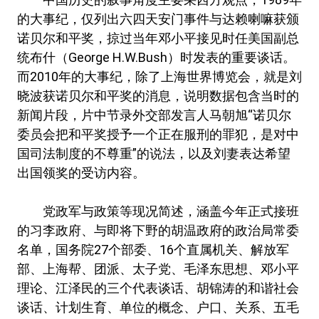
的大事纪，仅列出六四天安门事件与达赖喇嘛获颁
诺贝尔和平奖，掠过当年邓小平接见时任美国副总
统布什（George H.W.Bush）时发表的重要谈话。
而2010年的大事纪，除了上海世界博览会，就是刘
晓波获诺贝尔和平奖的消息，说明数据包含当时的
新闻片段，片中节录外交部发言人马朝旭“诺贝尔
委员会把和平奖授予一个正在服刑的罪犯，是对中
国司法制度的不尊重”的说法，以及刘妻表达希望
出国领奖的受访内容。
党政军与政策等现况简述，涵盖今年正式接班
的习李政府、与即将下野的胡温政府的政治局常委
名单，国务院27个部委、16个直属机关、解放军
部、上海帮、团派、太子党、毛泽东思想、邓小平
理论、江泽民的三个代表谈话、胡锦涛的和谐社会
谈话、计划生育、单位的概念、户口、关系、五毛