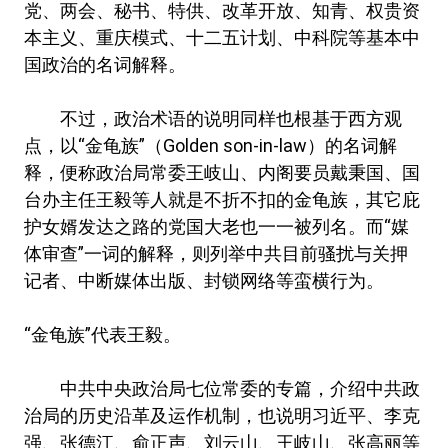
党、两会、秘书、特供、改革开放、知青、权贵资
本主义、重庆模式、十二五计划、中科院等基本中
国政治的名词解释。
不过，政治术语的说明同样也根基于西方观
点，以“金龟族”（Golden son-in-law）的名词解
释，便称政治局常委王岐山、内阁要员戴秉国、国
台办主任王毅等人就是不折不扣的金龟族，其它庇
护女婿发达之路的党国大老也一一被列名。而“媒
体审查”一词的解释，则列举中共目前骚扰与关押
记者、中断媒体出版、封锁网络等蛮横行为。
“金龟族”代表王毅。
中共中央政治局七位常委的专篇，介绍中共政
治局的历史沿革及运作机制，也说明习近平、李克
强、张德江、俞正声、刘云山、王岐山、张高丽等