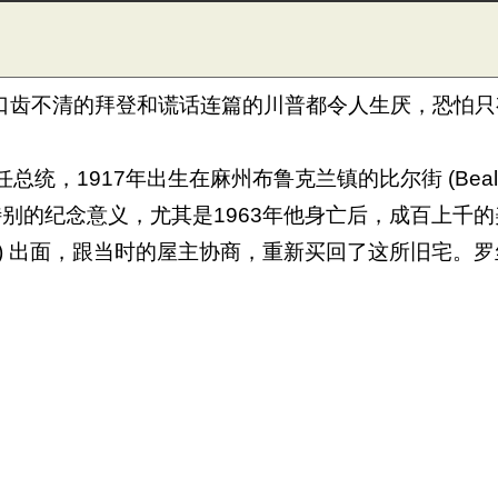
口齿不清
的拜登和谎话连篇的川普都令人生厌，恐怕只
。
第三十五任总统，1917年出生在麻州布鲁克兰镇的比尔街 (Bea
有特别的纪念意义，尤其是1963年他身亡后，成百上
nedy) 出面，跟当时的屋主协商，重新买回了这所旧