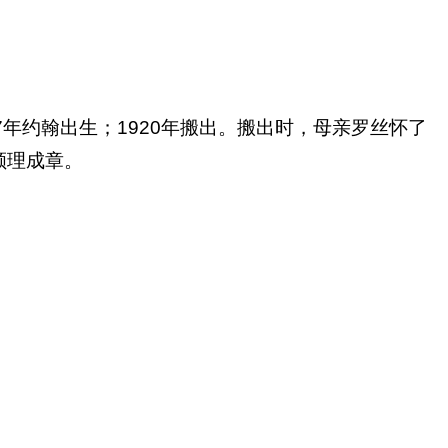
917年约翰出生；1920年搬出。搬出时，母亲罗丝怀了
顺理成章
。